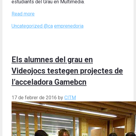
estudiants del Grau en Multimèdia.
Read more
Categories
Tags
Uncategorized @ca
emprenedoria
Els alumnes del grau en
Videojocs testegen projectes de
l’acceladora Gamebcn
17 de febrer de 2016
by
CITM