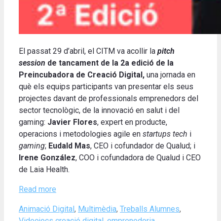
El passat 29 d’abril, el CITM va acollir la
pitch
session
de tancament de la 2a edició de la
Preincubadora de Creació Digital,
una jornada en
què els equips participants van presentar els seus
projectes davant de professionals emprenedors del
sector tecnològic, de la innovació en salut i del
gaming:
Javier Flores
, expert en producte,
operacions i metodologies agile en
startups tech
i
gaming
;
Eudald Mas
, CEO i cofundador de Qualud; i
Irene González
, COO i cofundadora de Qualud i CEO
de Laia Health.
Read more
Categories
Animació Digital
,
Multimèdia
,
Treballs Alumnes
,
Tags
Videojocs
creació digital
,
emprenedoria
,