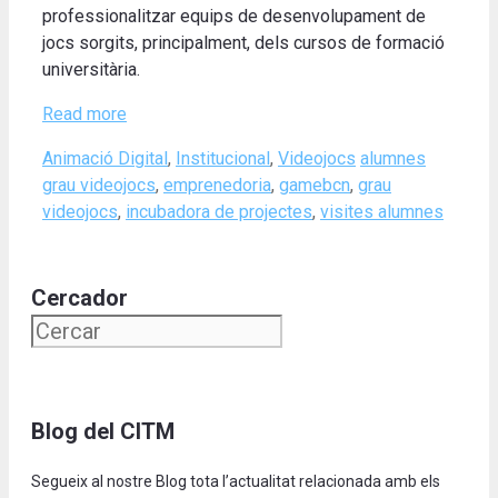
professionalitzar equips de desenvolupament de
jocs sorgits, principalment, dels cursos de formació
universitària.
Read more
Categories
Tags
Animació Digital
,
Institucional
,
Videojocs
alumnes
grau videojocs
,
emprenedoria
,
gamebcn
,
grau
videojocs
,
incubadora de projectes
,
visites alumnes
Cercador
Blog del CITM
Segueix al nostre Blog tota l’actualitat relacionada amb els