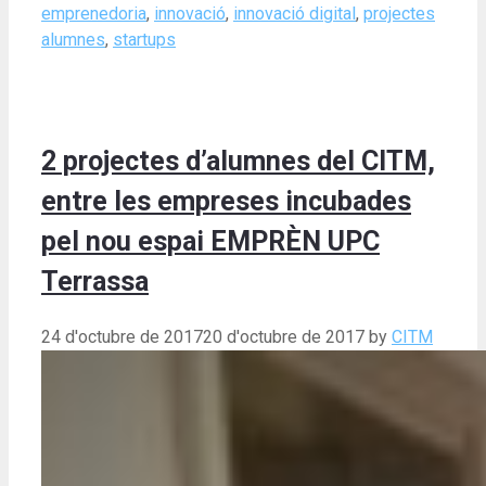
emprenedoria
,
innovació
,
innovació digital
,
projectes
alumnes
,
startups
2 projectes d’alumnes del CITM,
entre les empreses incubades
pel nou espai EMPRÈN UPC
Terrassa
24 d'octubre de 2017
20 d'octubre de 2017
by
CITM