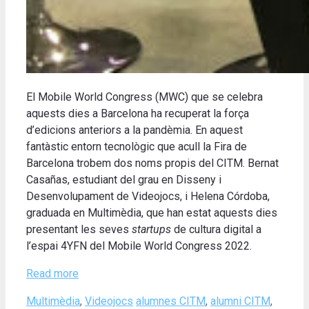
El Mobile World Congress (MWC) que se celebra
aquests dies a Barcelona ha recuperat la força
d’edicions anteriors a la pandèmia. En aquest
fantàstic entorn tecnològic que acull la Fira de
Barcelona trobem dos noms propis del CITM. Bernat
Casañas, estudiant del grau en Disseny i
Desenvolupament de Videojocs, i Helena Córdoba,
graduada en Multimèdia, que han estat aquests dies
presentant les seves
startups
de cultura digital a
l’espai 4YFN del Mobile World Congress 2022.
Read more
Categories
Tags
Multimèdia
,
Videojocs
alumnes CITM
,
alumni CITM
,