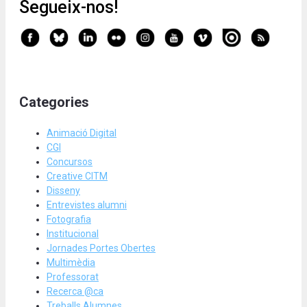
Segueix-nos!
Categories
Animació Digital
CGI
Concursos
Creative CITM
Disseny
Entrevistes alumni
Fotografia
Institucional
Jornades Portes Obertes
Multimèdia
Professorat
Recerca @ca
Treballs Alumnes