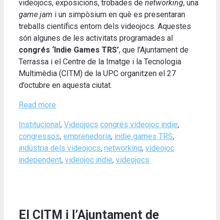
videojocs, exposicions, trobades de
networking
, una
game jam
i un simpòsium en què es presentaran
treballs científics entorn dels videojocs. Aquestes
són algunes de les activitats programades al
congrés ‘Indie Games TRS’
, que l’Ajuntament de
Terrassa i el Centre de la Imatge i la Tecnologia
Multimèdia (CITM) de la UPC organitzen el 27
d’octubre en aquesta ciutat.
Read more
Categories
Tags
Institucional
,
Videojocs
congrés videojoc indie
,
congressos
,
emprenedoria
,
indie games TRS
,
indústria dels videojocs
,
networking
,
videojoc
independent
,
videojoc indie
,
videojocs
El CITM i l’Ajuntament de