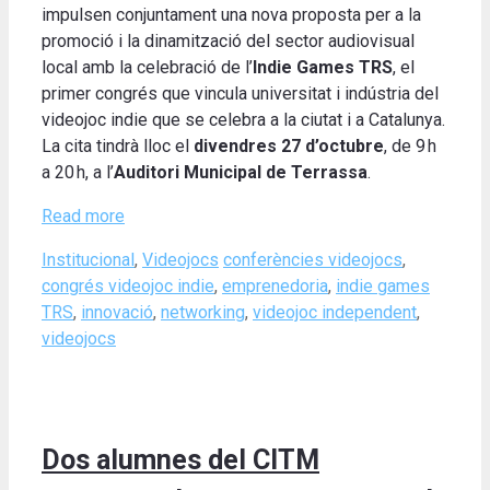
impulsen conjuntament una nova proposta per a la
promoció i la dinamització del sector audiovisual
local amb la celebració de l’
Indie Games TRS
, el
primer congrés que vincula universitat i indústria del
videojoc indie que se celebra a la ciutat i a Catalunya.
La cita tindrà lloc el
divendres 27 d’octubre
, de 9 h
a 20 h, a l’
Auditori Municipal de Terrassa
.
Read more
Categories
Tags
Institucional
,
Videojocs
conferències videojocs
,
congrés videojoc indie
,
emprenedoria
,
indie games
TRS
,
innovació
,
networking
,
videojoc independent
,
videojocs
Dos alumnes del CITM