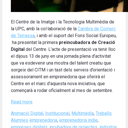
El Centre de la Imatge i la Tecnologia Multimèdia de
la UPC, amb la col·laboració de la
Cambra de Comerç
de Terrassa
, i amb el suport del Fons Social Europeu,
ha presentat la primera
preincubadora de Creació
Digital
del Centre. L’acte de presentació va tenir lloc
el dijous 13 de juny en una jornada plena d’activitat
que va esdevenir una mostra del talent creatiu que
sorgeix del CITM i un tast dels serveis d’orientació i
assessorament en emprenedoria que oferirà el
Centre en el marc d’aquesta nova iniciativa, que
començarà a rodar oficialment al mes de setembre.
Read more
Categories
Animació Digital
,
Institucional
,
Multimèdia
,
Treballs
Tags
Alumnes
emprenedoria
,
emprenedoria indie
,
empreses digitals
,
incubadora de projectes
,
indústria