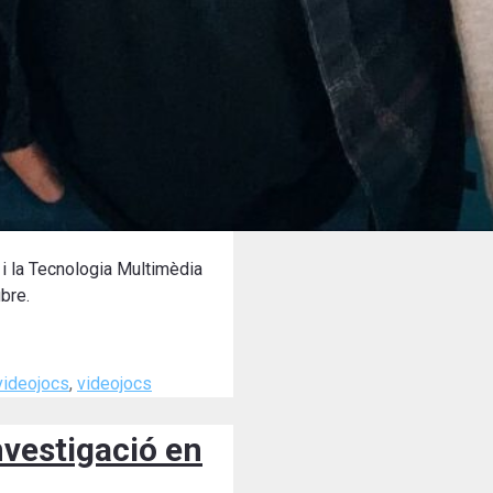
 i la Tecnologia Multimèdia
bre.
videojocs
,
videojocs
nvestigació en