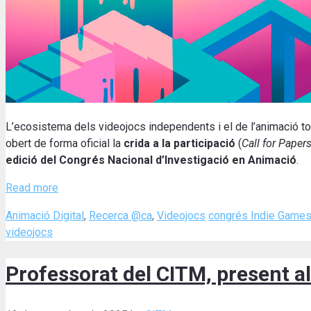
L’ecosistema dels videojocs independents i el de l’animació to
obert de forma oficial la
crida a la participació
(
Call for Paper
edició del Congrés Nacional d’Investigació en Animació
.
Read more
Categories
Tags
Animació Digital
,
Recerca @ca
,
Videojocs
congrés Indie Game
videojocs
Professorat del CITM, present 