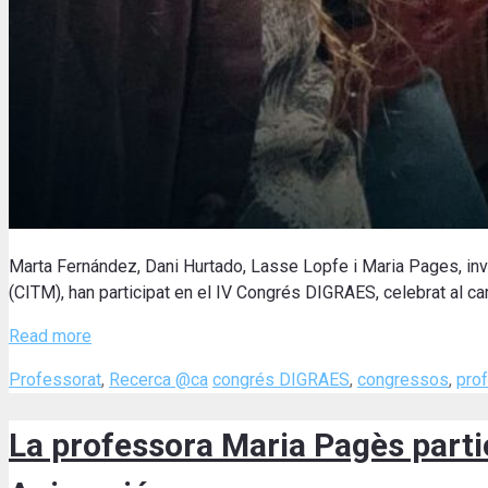
Marta Fernández, Dani Hurtado, Lasse Lopfe i Maria Pages
, i
(CITM), han participat en el IV Congrés DIGRAES, celebrat al c
Read more
Categories
Tags
Professorat
,
Recerca @ca
congrés DIGRAES
,
congressos
,
pro
La professora Maria Pagès partic