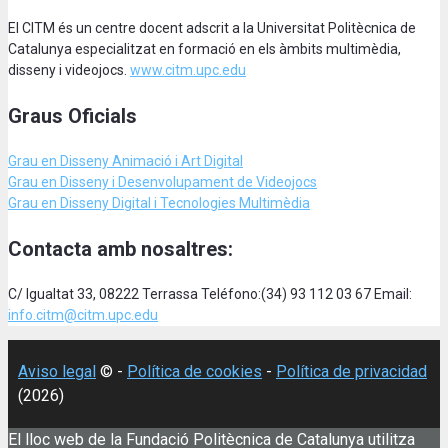
El CITM és un centre docent adscrit a la Universitat Politècnica de
Catalunya especialitzat en formació en els àmbits multimèdia,
disseny i videojocs.
www.citm.upc.edu
Graus Oficials
Grau en Disseny Animació
i Art Digital
Grau en Disseny i Desenvolupament de Videojocs
Grau en Disseny Digital i Tecnologies Multimèdia
Contacta amb nosaltres:
C/ Igualtat 33, 08222 Terrassa Teléfono:(34) 93 112 03 67 Email:
info.citm@citm.upc.edu
Aviso legal
© -
Política de cookies
-
Política de privacidad
(2026)
El lloc web de la Fundació Politècnica de Catalunya utilitza