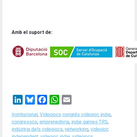
Amb el suport de:
LinkedIn
Bluesky
Facebook
WhatsApp
Email
Categories
Tags
Institucional
,
Videojocs
congrés videojoc indie
,
congressos
,
emprenedoria
,
indie games TRS
,
indústria dels videojocs
,
networking
,
videojoc
independent
,
videojoc indie
,
videojocs