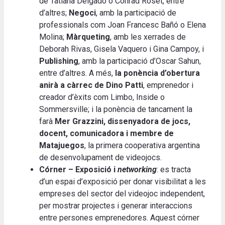
de Tatiana Delgado o Conrad Roset, entre
d’altres;
Negoci
, amb la participació de
professionals com Joan Francesc Bañó o Elena
Molina;
Màrqueting
, amb les xerrades de
Deborah Rivas, Gisela Vaquero i Gina Campoy, i
Publishing
, amb la participació d’Oscar Sahun,
entre d’altres. A més,
la ponència d’obertura
anirà a càrrec de Dino Patti
, emprenedor i
creador d’èxits com Limbo, Inside o
Sommersville; i la ponència de tancament la
farà
Mer Grazzini, dissenyadora de jocs,
docent, comunicadora i membre de
Matajuegos
, la primera cooperativa argentina
de desenvolupament de videojocs.
Córner – Exposició i
networking
: es tracta
d’un espai d’exposició per donar visibilitat a les
empreses del sector del videojoc independent,
per mostrar projectes i generar interaccions
entre persones emprenedores. Aquest córner