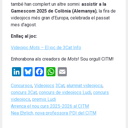
també han complert un altre somni:
assistir a la
Gamescom 2025 de Colònia (Alemanya)
, la fira de
videojocs més gran d’Europa, celebrada el passat
mes d’agost.
Enllaç al joc:
Videojoc
Mots
– El joc de 3Cat Info
Enhorabona als creadors de
Mots
! Sou orgull CITM!
LinkedIn
Bluesky
Facebook
WhatsApp
Email
Categories
Tags
Concursos
,
Videojocs
3Cat
,
alumnat videojocs
,
concurs 3Cat
,
concurs de videojocs Ludi
,
concurs
videojocs
,
premis Ludi
Arrenca el nou curs 2025-2026 al CITM
Nea Ehrlich, nova professora PDI del CITM