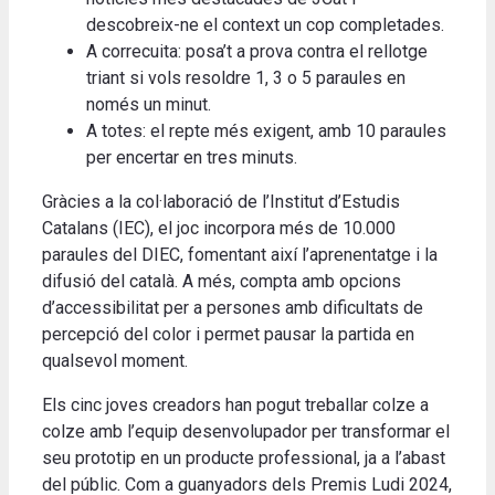
descobreix-ne el context un cop completades.
A correcuita: posa’t a prova contra el rellotge
triant si vols resoldre 1, 3 o 5 paraules en
només un minut.
A totes: el repte més exigent, amb 10 paraules
per encertar en tres minuts.
Gràcies a la col·laboració de l’Institut d’Estudis
Catalans (IEC), el joc incorpora més de 10.000
paraules del DIEC, fomentant així l’aprenentatge i la
difusió del català. A més, compta amb opcions
d’accessibilitat per a persones amb dificultats de
percepció del color i permet pausar la partida en
qualsevol moment.
Els cinc joves creadors han pogut treballar colze a
colze amb l’equip desenvolupador per transformar el
seu prototip en un producte professional, ja a l’abast
del públic. Com a guanyadors dels Premis Ludi 2024,