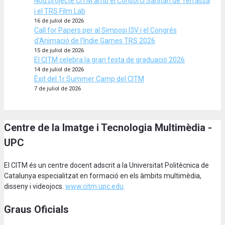
Nou projecte CITM amb el Consorci Sanitari de Terrassa
i el TRS Film Lab
16 de juliol de 2026
Call for Papers per al Simposi I3V i el Congrés
d’Animació de l’Indie Games TRS 2026
15 de juliol de 2026
El CITM celebra la gran festa de graduació 2026
14 de juliol de 2026
Èxit del 1r Summer Camp del CITM
7 de juliol de 2026
Centre de la Imatge i Tecnologia Multimèdia -
UPC
El CITM és un centre docent adscrit a la Universitat Politècnica de
Catalunya especialitzat en formació en els àmbits multimèdia,
disseny i videojocs.
www.citm.upc.edu
Graus Oficials