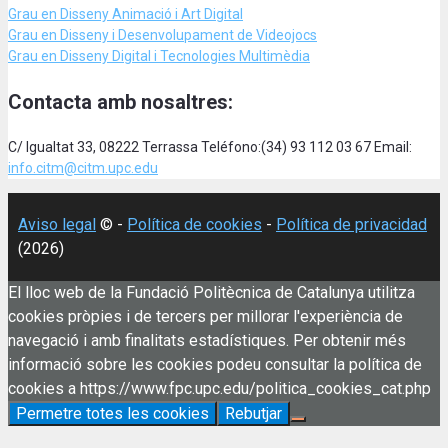
Grau en Disseny Animació
i Art Digital
Grau en Disseny i Desenvolupament de Videojocs
Grau en Disseny Digital i Tecnologies Multimèdia
Contacta amb nosaltres:
C/ Igualtat 33, 08222 Terrassa Teléfono:(34) 93 112 03 67 Email:
info.citm@citm.upc.edu
Aviso legal
© -
Política de cookies
-
Política de privacidad
(2026)
El lloc web de la Fundació Politècnica de Catalunya utilitza
cookies pròpies i de tercers per millorar l'experiència de
navegació i amb finalitats estadístiques. Per obtenir més
informació sobre les cookies podeu consultar la política de
cookies a https://www.fpc.upc.edu/politica_cookies_cat.php
Permetre totes les cookies
Rebutjar