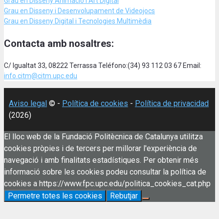
Grau en Disseny Animació
i Art Digital
Grau en Disseny i Desenvolupament de Videojocs
Grau en Disseny Digital i Tecnologies Multimèdia
Contacta amb nosaltres:
C/ Igualtat 33, 08222 Terrassa Teléfono:(34) 93 112 03 67 Email:
info.citm@citm.upc.edu
Aviso legal
© -
Política de cookies
-
Política de privacidad
(2026)
El lloc web de la Fundació Politècnica de Catalunya utilitza
cookies pròpies i de tercers per millorar l'experiència de
navegació i amb finalitats estadístiques. Per obtenir més
informació sobre les cookies podeu consultar la política de
cookies a https://www.fpc.upc.edu/politica_cookies_cat.php
Permetre totes les cookies
Rebutjar