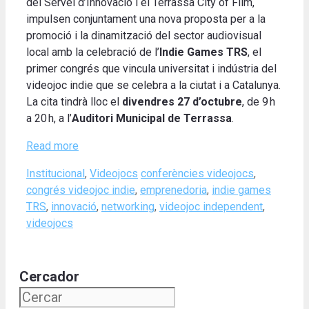
del Servei d’Innovació i el Terrassa City of Film,
impulsen conjuntament una nova proposta per a la
promoció i la dinamització del sector audiovisual
local amb la celebració de l’
Indie Games TRS
, el
primer congrés que vincula universitat i indústria del
videojoc indie que se celebra a la ciutat i a Catalunya.
La cita tindrà lloc el
divendres 27 d’octubre
, de 9 h
a 20 h, a l’
Auditori Municipal de Terrassa
.
Read more
Categories
Tags
Institucional
,
Videojocs
conferències videojocs
,
congrés videojoc indie
,
emprenedoria
,
indie games
TRS
,
innovació
,
networking
,
videojoc independent
,
videojocs
Cercador