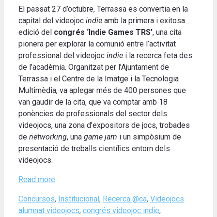
El passat 27 d’octubre, Terrassa es convertia en la
capital del videojoc
indie
amb la primera i exitosa
edició del
congrés ‘Indie Games TRS’
, una cita
pionera per explorar la comunió entre l’activitat
professional del videojoc
indie
i la recerca feta des
de l’acadèmia. Organitzat per l’Ajuntament de
Terrassa i el Centre de la Imatge i la Tecnologia
Multimèdia, va aplegar més de 400 persones que
van gaudir de la cita, que va comptar amb 18
ponències de professionals del sector dels
videojocs, una zona d’expositors de jocs, trobades
de
networking
, una
game jam
i un simpòsium de
presentació de treballs científics entorn dels
videojocs.
Read more
Categories
Tags
Concursos
,
Institucional
,
Recerca @ca
,
Videojocs
alumnat videojocs
,
congrés videojoc indie
,