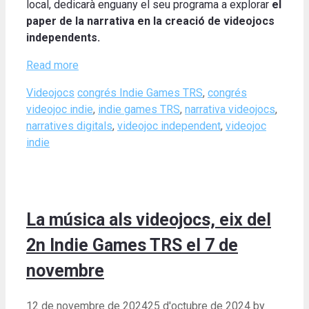
local, dedicarà enguany el seu programa a explorar
el
paper de la narrativa en la creació de videojocs
independents.
Read more
Categories
Tags
Videojocs
congrés Indie Games TRS
,
congrés
videojoc indie
,
indie games TRS
,
narrativa videojocs
,
narratives digitals
,
videojoc independent
,
videojoc
indie
La música als videojocs, eix del
2n Indie Games TRS el 7 de
novembre
12 de novembre de 2024
25 d'octubre de 2024
by