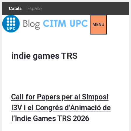
Skip
Català
Español
to
content
MENU
indie games TRS
Call for Papers per al Simposi
I3V i el Congrés d’Animació de
l’Indie Games TRS 2026