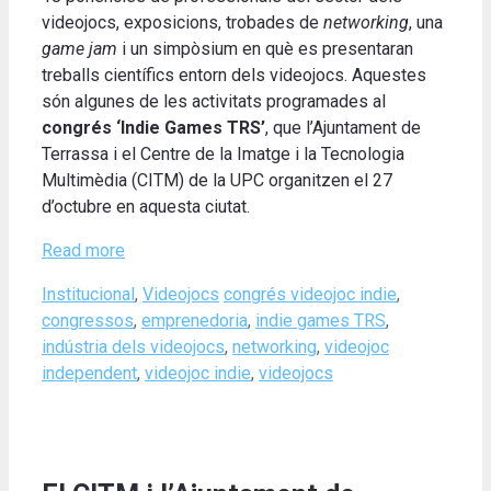
videojocs, exposicions, trobades de
networking
, una
game jam
i un simpòsium en què es presentaran
treballs científics entorn dels videojocs. Aquestes
són algunes de les activitats programades al
congrés ‘Indie Games TRS’
, que l’Ajuntament de
Terrassa i el Centre de la Imatge i la Tecnologia
Multimèdia (CITM) de la UPC organitzen el 27
d’octubre en aquesta ciutat.
Read more
Categories
Tags
Institucional
,
Videojocs
congrés videojoc indie
,
congressos
,
emprenedoria
,
indie games TRS
,
indústria dels videojocs
,
networking
,
videojoc
independent
,
videojoc indie
,
videojocs