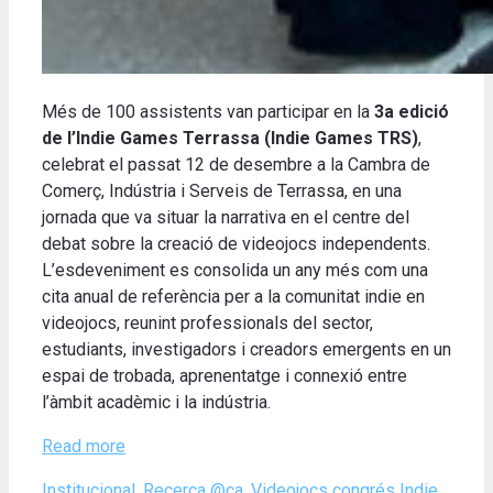
Més de 100 assistents van participar en la
3a edició
de l’Indie Games Terrassa (Indie Games TRS)
,
celebrat el passat 12 de desembre a la Cambra de
Comerç, Indústria i Serveis de Terrassa, en una
jornada que va situar la narrativa en el centre del
debat sobre la creació de videojocs independents.
L’esdeveniment es consolida un any més com una
cita anual de referència per a la comunitat indie en
videojocs, reunint professionals del sector,
estudiants, investigadors i creadors emergents en un
espai de trobada, aprenentatge i connexió entre
l’àmbit acadèmic i la indústria.
Read more
Categories
Tags
Institucional
,
Recerca @ca
,
Videojocs
congrés Indie