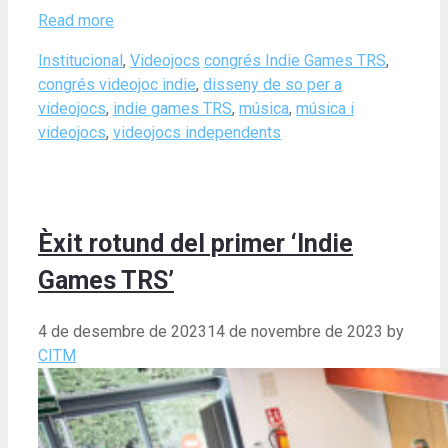
Read more
Categories
Tags
Institucional
,
Videojocs
congrés Indie Games TRS
,
congrés videojoc indie
,
disseny de so per a
videojocs
,
indie games TRS
,
música
,
música i
videojocs
,
videojocs independents
Èxit rotund del primer ‘Indie
Games TRS’
4 de desembre de 2023
14 de novembre de 2023
by
CITM