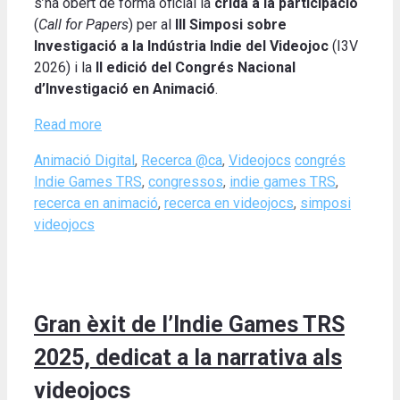
s’ha obert de forma oficial la
crida a la participació
(
Call for Papers
) per al
III Simposi sobre
Investigació a la Indústria Indie del Videojoc
(I3V
2026) i la
II edició del Congrés Nacional
d’Investigació en Animació
.
Read more
Categories
Tags
Animació Digital
,
Recerca @ca
,
Videojocs
congrés
Indie Games TRS
,
congressos
,
indie games TRS
,
recerca en animació
,
recerca en videojocs
,
simposi
videojocs
Gran èxit de l’Indie Games TRS
2025, dedicat a la narrativa als
videojocs