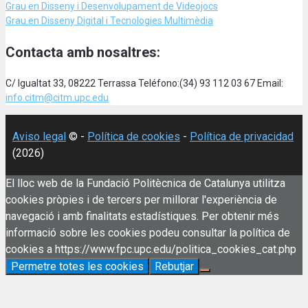
Grau en Disseny i Desenvolupament de Videojocs
Grau en Disseny Digital i Tecnologies Multimèdia
Contacta amb nosaltres:
C/ Igualtat 33, 08222 Terrassa Teléfono:(34) 93 112 03 67 Email:
info.citm@citm.upc.edu
Aviso legal
© -
Política de cookies
-
Política de privacidad
(2026)
El lloc web de la Fundació Politècnica de Catalunya utilitza
cookies pròpies i de tercers per millorar l'experiència de
navegació i amb finalitats estadístiques. Per obtenir més
informació sobre les cookies podeu consultar la política de
cookies a https://www.fpc.upc.edu/politica_cookies_cat.php
Permetre totes les cookies
Rebutjar