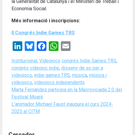
la Generalitat de Catalunya i el Ministeri de Treball i
Economia Social.
Més informació i inscripcions:
II Congrés Indie Games TRS
LinkedIn
Bluesky
Facebook
WhatsApp
Email
Categories
Tags
Institucional
,
Videojocs
congrés Indie Games TRS
,
congrés videojoc indie
,
disseny de so per a
videojocs
,
indie games TRS
,
música
,
música i
videojocs
,
videojocs independents
Marta Fernández participa en la Macroviciada 2.0 del
Festival Moaré
L’animador Michael Faust inaugura el curs 2024-
2025 al CITM
Cercador