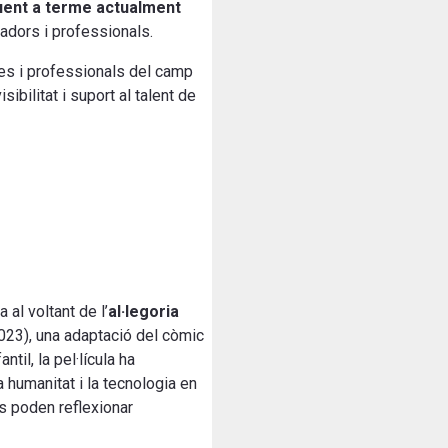
uent a terme actualment
gadors i professionals.
es i professionals del camp
ibilitat i suport al talent de
 al voltant de l’
al·legoria
2023), una adaptació del còmic
til, la pel·lícula ha
humanitat i la tecnologia en
rs poden reflexionar