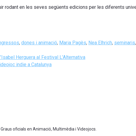
uir rodant en les seves següents edicions per les diferents uni
ngressos
,
dones i animació
,
Maria Pagès
,
Nea Elhrich
,
seminaris
Isabel Herguera al Festival L’Alternativa
deojoc indie a Catalunya
 Graus oficials en Animació, Multimèdia i Videojocs.