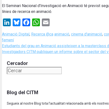
El Seminari Nacional d’Investigació en Animació té previst seg
línies de recerca en animació.
LinkedIn
Bluesky
Facebook
WhatsApp
Email
Categories
Tags
Animació Digital
,
Recerca @ca
animació
,
cinema d'animació
,
co
femení
Estudiants del grau en Animació assisteixen a la masterclass d’
Investigadors CITM publiquen un informe sobre el sector del vi
Cercador
Blog del CITM
Segueix al nostre Blog tota l’actualitat relacionada amb els nostres