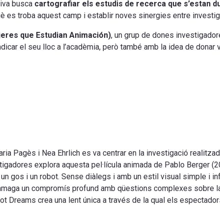
tiva busca
cartografiar els estudis de recerca
que s’estan d
què es troba aquest camp i establir noves sinergies entre investi
jeres que Estudian Animación)
, un grup de dones investigador
dicar el seu lloc a l’acadèmia, però també amb la idea de donar vis
ria Pagès i Nea Ehrlich es va centrar en la investigació realitzada
estigadores explora aquesta pel·lícula animada de Pablo Berger (
n gos i un robot. Sense diàlegs i amb un estil visual simple i infan
at amaga un compromís profund amb qüestions complexes sobre la 
Robot Dreams crea una lent única a través de la qual els espectado