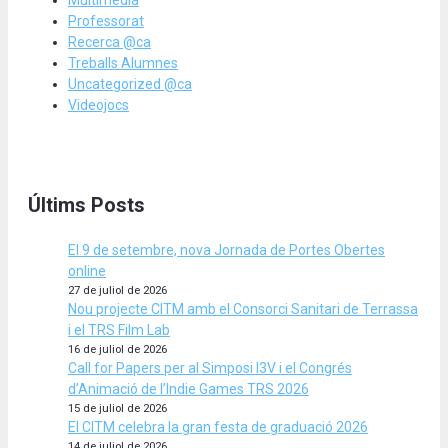
Multimèdia
Professorat
Recerca @ca
Treballs Alumnes
Uncategorized @ca
Videojocs
Últims Posts
El 9 de setembre, nova Jornada de Portes Obertes
online
27 de juliol de 2026
Nou projecte CITM amb el Consorci Sanitari de Terrassa
i el TRS Film Lab
16 de juliol de 2026
Call for Papers per al Simposi I3V i el Congrés
d’Animació de l’Indie Games TRS 2026
15 de juliol de 2026
El CITM celebra la gran festa de graduació 2026
14 de juliol de 2026