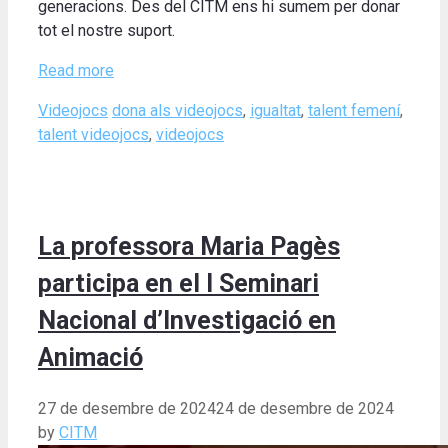
generacions. Des del CITM ens hi sumem per donar
tot el nostre suport.
Read more
Categories
Tags
Videojocs
dona als videojocs
,
igualtat
,
talent femení
,
talent videojocs
,
videojocs
La professora Maria Pagès
participa en el I Seminari
Nacional d’Investigació en
Animació
27 de desembre de 2024
24 de desembre de 2024
by
CITM