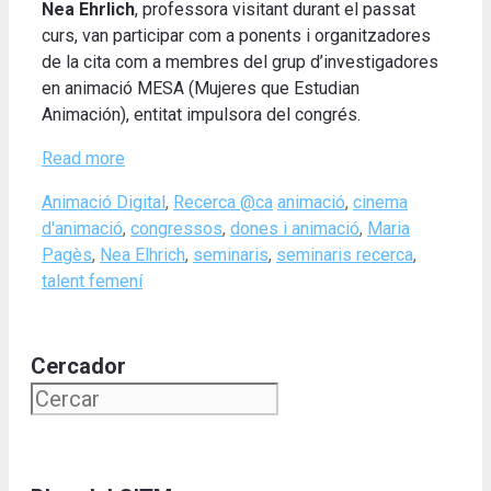
Nea Ehrlich
, professora visitant durant el passat
curs, van participar com a ponents i organitzadores
de la cita com a membres del grup d’investigadores
en animació MESA (Mujeres que Estudian
Animación), entitat impulsora del congrés.
Read more
Categories
Tags
Animació Digital
,
Recerca @ca
animació
,
cinema
d'animació
,
congressos
,
dones i animació
,
Maria
Pagès
,
Nea Elhrich
,
seminaris
,
seminaris recerca
,
talent femení
Cercador