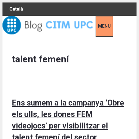
Skip
Català
to
content
MENU
talent femení
Ens sumem a la campanya ‘Obre
els ulls, les dones FEM
videojocs’ per visibilitzar el
talent femení del sector