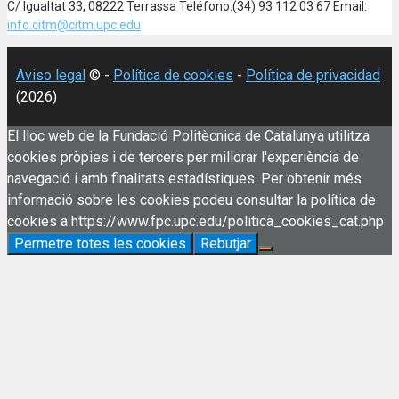
C/ Igualtat 33, 08222 Terrassa Teléfono:(34) 93 112 03 67 Email:
info.citm@citm.upc.edu
Aviso legal
© -
Política de cookies
-
Política de privacidad
(2026)
El lloc web de la Fundació Politècnica de Catalunya utilitza
cookies pròpies i de tercers per millorar l'experiència de
navegació i amb finalitats estadístiques. Per obtenir més
informació sobre les cookies podeu consultar la política de
cookies a https://www.fpc.upc.edu/politica_cookies_cat.php
Permetre totes les cookies
Rebutjar