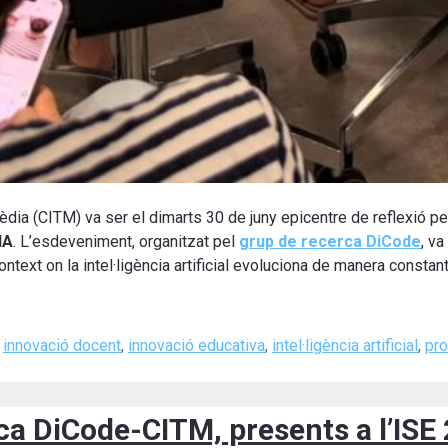
èdia (CITM) va ser el dimarts 30 de juny epicentre de reflexió 
IA
. L’esdeveniment, organitzat pel
grup de recerca DiCode
, v
ext on la intel·ligència artificial evoluciona de manera constant
,
innovació docent
,
innovació educativa
,
intel·ligència artificial
,
pro
rca DiCode-CITM, presents a l’ISE