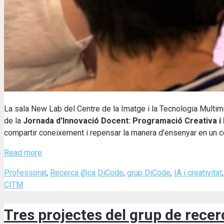
La sala New Lab del Centre de la Imatge i la Tecnologia Multim
de la
Jornada d’Innovació Docent: Programació Creativa i 
compartir coneixement i repensar la manera d’ensenyar en un cont
Read more
Categories
Tags
Professorat
,
Recerca @ca
DiCode
,
grup DiCode
,
IA i creativitat
CITM
Tres projectes del grup de rece