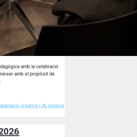
pedagògica amb la celebració
a néixer amb el propòsit de
.
gramació creativa i IA
,
recerca
 2026