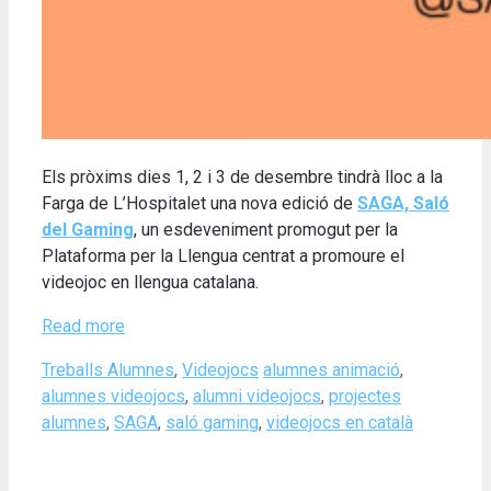
Els pròxims dies 1, 2 i 3 de desembre tindrà lloc a la
Farga de L’Hospitalet una nova edició de
SAGA, Saló
del Gaming
, un esdeveniment promogut per la
Plataforma per la Llengua centrat a promoure el
videojoc en llengua catalana.
Read more
Categories
Tags
Treballs Alumnes
,
Videojocs
alumnes animació
,
alumnes videojocs
,
alumni videojocs
,
projectes
alumnes
,
SAGA
,
saló gaming
,
videojocs en català