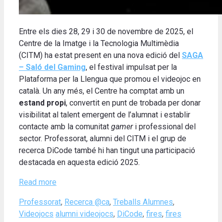
Entre els dies 28, 29 i 30 de novembre de 2025, el
Centre de la Imatge i la Tecnologia Multimèdia
(CITM) ha estat present en una nova edició del
SAGA
– Saló del Gaming
, el festival impulsat per la
Plataforma per la Llengua que promou el videojoc en
català. Un any més, el Centre ha comptat amb un
estand propi
, convertit en punt de trobada per donar
visibilitat al talent emergent de l’alumnat i establir
contacte amb la comunitat
gamer
i professional del
sector. Professorat, alumni del CITM i el grup de
recerca DiCode també hi han tingut una participació
destacada en aquesta edició 2025.
Read more
Categories
Professorat
,
Recerca @ca
,
Treballs Alumnes
,
Tags
Videojocs
alumni videojocs
,
DiCode
,
fires
,
fires