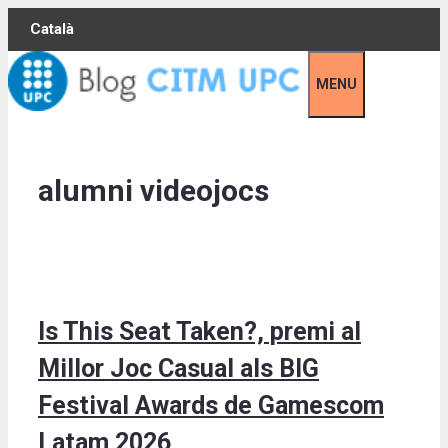
Skip
Català
to
content
MENU
alumni videojocs
Is This Seat Taken?, premi al
Millor Joc Casual als BIG
Festival Awards de Gamescom
Latam 2026