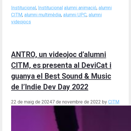
Categories
Tags
Institucional
,
Institucional
alumni animació
,
alumni
CITM
,
alumni multimèdia
,
alumni UPC
,
alumni
videojocs
ANTRO, un videojoc d’alumni
CITM, es presenta al DeviCat i
guanya el Best Sound & Music
de l’Indie Dev Day 2022
22 de maig de 2024
7 de novembre de 2022
by
CITM