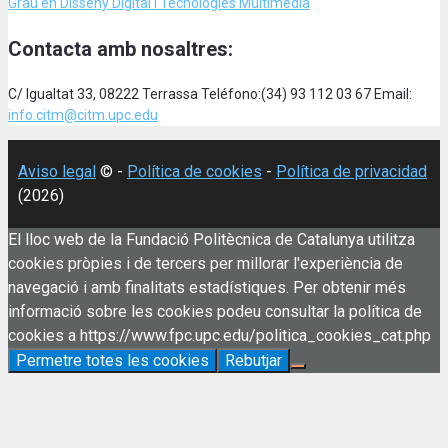
Grau en Disseny Digital i Tecnologies Multimèdia
Contacta amb nosaltres:
C/ Igualtat 33, 08222 Terrassa Teléfono:(34) 93 112 03 67 Email:
info.citm@citm.upc.edu
Aviso legal
© -
Política de cookies
-
Política de privacidad
(2026)
El lloc web de la Fundació Politècnica de Catalunya utilitza
cookies pròpies i de tercers per millorar l'experiència de
navegació i amb finalitats estadístiques. Per obtenir més
informació sobre les cookies podeu consultar la política de
cookies a https://www.fpc.upc.edu/politica_cookies_cat.php
Permetre totes les cookies
Rebutjar