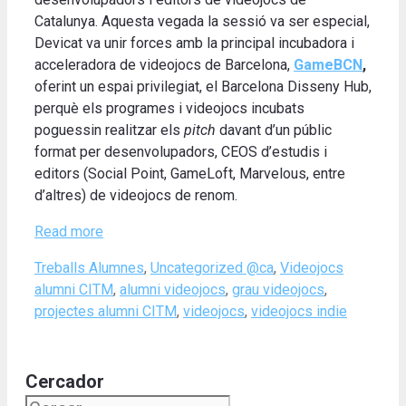
Catalunya. Aquesta vegada la sessió va ser especial,
Devicat va unir forces amb la principal incubadora i
acceleradora de videojocs de Barcelona, ​​
GameBCN
,
oferint un espai privilegiat, el Barcelona Disseny Hub,
perquè els programes i videojocs incubats
poguessin realitzar els
pitch
davant d’un públic
format per desenvolupadors, CEOS d’estudis i
editors (Social Point, GameLoft, Marvelous, entre
d’altres) de videojocs de renom.
Read more
Categories
Tags
Treballs Alumnes
,
Uncategorized @ca
,
Videojocs
alumni CITM
,
alumni videojocs
,
grau videojocs
,
projectes alumni CITM
,
videojocs
,
videojocs indie
Cercador