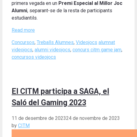
primera vegada en un
Premi Especial al Millor Joc
Alumni
, separant-se de la resta de participants
estudiantils.
Read more
Categories
Tags
Concursos
,
Treballs Alumnes
,
Videojocs
alumnat
videojocs
,
alumni videojocs
,
concurs citm game jam
,
concursos videojocs
El CITM participa a SAGA, el
Saló del Gaming 2023
11 de desembre de 2023
24 de novembre de 2023
by
CITM