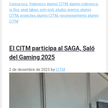
Categories
Tags
Concursos
,
Videojocs
alumni CITM
,
alumni videojocs
,
is this seat taken
,
poti-poti studio
,
premis alumni
CITM
,
projectes alumni CITM
,
reconeixements alumni
CITM
El CITM participa al SAGA, Saló
del Gaming 2025
2 de desembre de 2025
by
CITM