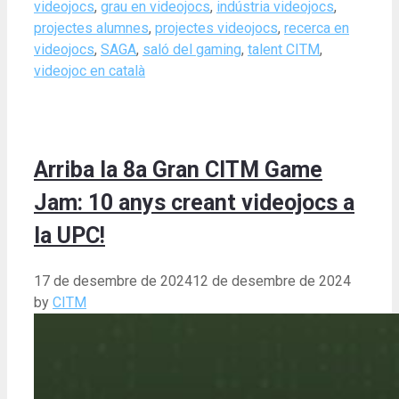
videojocs
,
grau en videojocs
,
indústria videojocs
,
projectes alumnes
,
projectes videojocs
,
recerca en
videojocs
,
SAGA
,
saló del gaming
,
talent CITM
,
videojoc en català
Arriba la 8a Gran CITM Game
Jam: 10 anys creant videojocs a
la UPC!
17 de desembre de 2024
12 de desembre de 2024
by
CITM