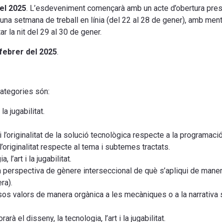
del 2025
. L’esdeveniment començarà amb un acte d’obertura prese
una setmana de treball en línia (del 22 al 28 de gener), amb ment
la nit del 29 al 30 de gener.
febrer del 2025
.
ategories són:
la jugabilitat.
i l’originalitat de la solució tecnològica respecte a la programació
 l’originalitat respecte al tema i subtemes tractats.
, l’art i la jugabilitat.
e la perspectiva de gènere interseccional de què s’apliqui de mane
ra).
ersos valors de manera orgànica a les mecàniques o a la narrativa
rarà el disseny, la tecnologia, l’art i la jugabilitat.