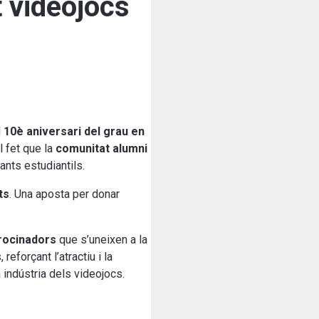
 videojocs
l
10è aniversari del grau en
 fet que la
comunitat alumni
ants estudiantils.
ts
. Una aposta per donar
rocinadors
que s’uneixen a la
eforçant l’atractiu i la
indústria dels videojocs.