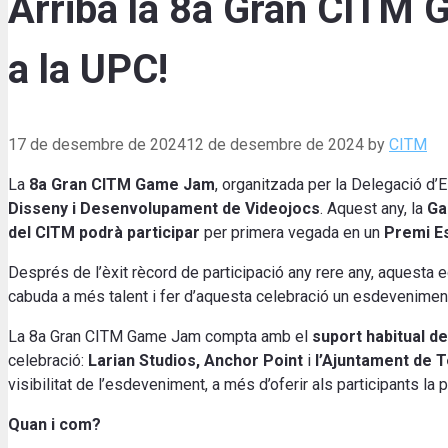
Arriba la 8a Gran CITM 
a la UPC!
17 de desembre de 2024
12 de desembre de 2024
by
CITM
La
8a Gran CITM Game Jam
, organitzada per la Delegació d’
Disseny i Desenvolupament de Videojocs
. Aquest any, la
Ga
del CITM podrà participar
per primera vegada en un
Premi Es
Després de l’èxit rècord de participació any rere any, aquesta 
cabuda a més talent i fer d’aquesta celebració un esdeveniment
La 8a Gran CITM Game Jam compta amb el
suport habitual d
celebració:
Larian Studios, Anchor Point
i
l’Ajuntament de 
visibilitat de l’esdeveniment, a més d’oferir als participants la 
Quan i com?