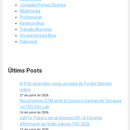
Jornades Portes Obertes
Multimèdia
Professorat
Recerca @ca
Treballs Alumnes
Uncategorized @ca
Videojocs
Últims Posts
El 9 de setembre, nova Jornada de Portes Obertes
online
27 de juliol de 2026
Nou projecte CITM amb el Consorci Sanitari de Terrassa
i el TRS Film Lab
16 de juliol de 2026
Call for Papers per al Simposi I3V i el Congrés
d’Animació de l’Indie Games TRS 2026
15 de juliol de 2026