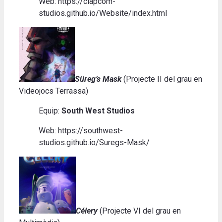
Web: https://clapcom-
studios.github.io/Website/index.html
Süreg’s Mask
(Projecte II del grau en
Videojocs Terrassa)
Equip:
South West Studios
Web: https://southwest-
studios.github.io/Suregs-Mask/
Célery
(Projecte VI del grau en