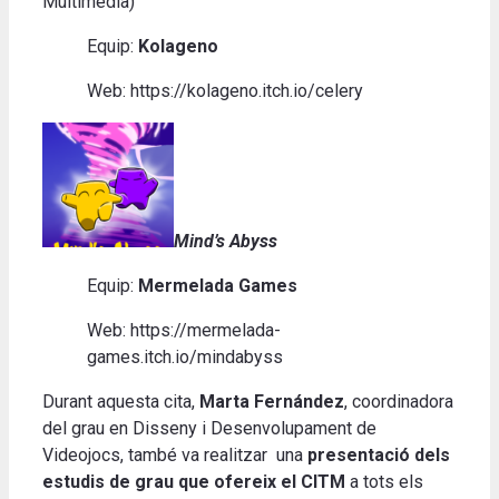
Multimèdia)
Equip:
Kolageno
Web: https://kolageno.itch.io/celery
Mind’s Abyss
Equip:
Mermelada Games
Web: https://mermelada-
games.itch.io/mindabyss
Durant aquesta cita,
Marta Fernández
, coordinadora
del grau en Disseny i Desenvolupament de
Videojocs, també va realitzar una
presentació dels
estudis de grau que ofereix el CITM
a tots els