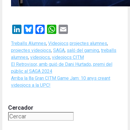
LinkedIn
Bluesky
Facebook
WhatsApp
Email
Categories
Tags
Treballs Alumnes
,
Videojocs
projectes alumnes
,
projectes videojocs
,
SAGA
,
saló del gaming
,
treballs
alumnes
,
videojocs
,
videojocs CITM
El Retrovisor, amb guió de Dani Hurtado, premi del
públic al SAGA 2024
Arriba la 8a Gran CITM Game Jam: 10 anys creant
videojocs a la UPC!
Cercador