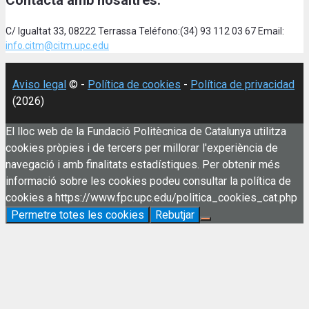
Contacta amb nosaltres:
C/ Igualtat 33, 08222 Terrassa Teléfono:(34) 93 112 03 67 Email:
info.citm@citm.upc.edu
Aviso legal
© -
Política de cookies
-
Política de privacidad
(2026)
El lloc web de la Fundació Politècnica de Catalunya utilitza
cookies pròpies i de tercers per millorar l'experiència de
navegació i amb finalitats estadístiques. Per obtenir més
informació sobre les cookies podeu consultar la política de
cookies a https://www.fpc.upc.edu/politica_cookies_cat.php
Permetre totes les cookies
Rebutjar