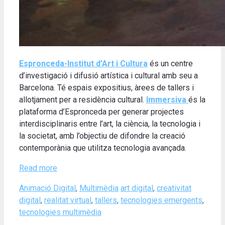
Espronceda-Institut d’Art i Cultura
és un centre
d’investigació i difusió artística i cultural amb seu a
Barcelona. Té espais expositius, àrees de tallers i
allotjament per a residència cultural.
Immersiva
és la
plataforma d’Espronceda per generar projectes
interdisciplinaris entre l’art, la ciència, la tecnologia i
la societat, amb l’objectiu de difondre la creació
contemporània que utilitza tecnologia avançada.
Read more
Categories
Tags
Animació Digital
,
Multimèdia
art digital
,
creativitat
digital
,
realitat virtual
,
tallers
,
tecnologies emergents
,
tecnologies multimèdia