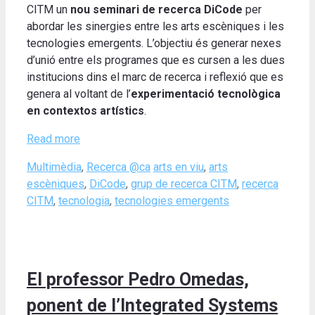
CITM un
nou seminari de recerca DiCode
per
abordar les sinergies entre les arts escèniques i les
tecnologies emergents. L’objectiu és generar nexes
d’unió entre els programes que es cursen a les dues
institucions dins el marc de recerca i reflexió que es
genera al voltant de l’
experimentació tecnològica
en contextos artístics
.
Read more
Categories
Tags
Multimèdia
,
Recerca @ca
arts en viu
,
arts
escèniques
,
DiCode
,
grup de recerca CITM
,
recerca
CITM
,
tecnologia
,
tecnologies emergents
El professor Pedro Omedas,
ponent de l’Integrated Systems