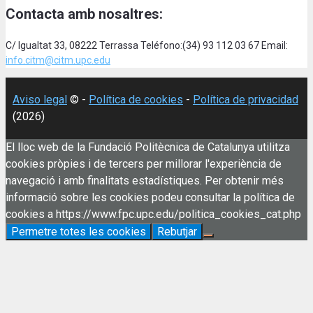
Contacta amb nosaltres:
C/ Igualtat 33, 08222 Terrassa Teléfono:(34) 93 112 03 67 Email:
info.citm@citm.upc.edu
Aviso legal
© -
Política de cookies
-
Política de privacidad
(2026)
El lloc web de la Fundació Politècnica de Catalunya utilitza
cookies pròpies i de tercers per millorar l'experiència de
navegació i amb finalitats estadístiques. Per obtenir més
informació sobre les cookies podeu consultar la política de
cookies a https://www.fpc.upc.edu/politica_cookies_cat.php
Permetre totes les cookies
Rebutjar