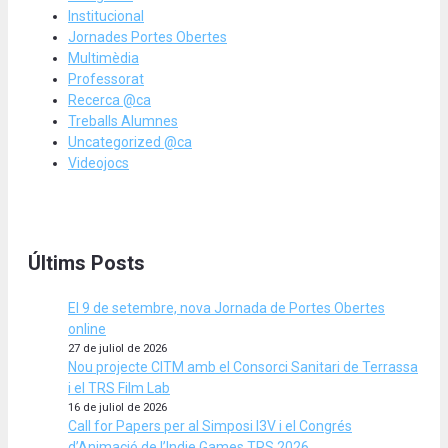
Institucional
Jornades Portes Obertes
Multimèdia
Professorat
Recerca @ca
Treballs Alumnes
Uncategorized @ca
Videojocs
Últims Posts
El 9 de setembre, nova Jornada de Portes Obertes
online
27 de juliol de 2026
Nou projecte CITM amb el Consorci Sanitari de Terrassa
i el TRS Film Lab
16 de juliol de 2026
Call for Papers per al Simposi I3V i el Congrés
d’Animació de l’Indie Games TRS 2026