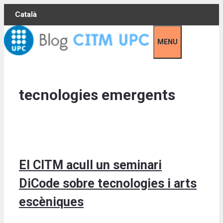
Skip
Català
to
content
MENU
tecnologies emergents
El CITM acull un seminari
DiCode sobre tecnologies i arts
escèniques