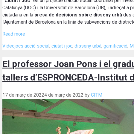
“Ciutat i Joc”
és un projecte d’acció social coordinat per inves
Catalunya (UOC) i la Universitat de Barcelona (UB), i adreçat a
ciutadana en la
presa de decisions sobre disseny urbà
des d
l’Ajuntament de Barcelona en la línia de subvencions de districte
Read more
Categories
Tags
Videojocs
acció social
,
ciutat i joc
,
disseny urbà
,
gamificació
,
Mi
El professor Joan Pons i el grad
tallers d’ESPRONCEDA-Institut d’
17 de març de 2022
4 de març de 2022
by
CITM