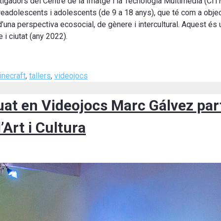
tigadors del Centre de la Imatge i la Tecnologia Multimèdia (CITM
 preadolescents i adolescents (de 9 a 18 anys), que té com a objec
’una perspectiva ecosocial, de gènere i intercultural. Aquest és u
 i ciutat (any 2022).
necraft
,
tallers
,
videojocs
uat en Videojocs Marc Gálvez par
Art i Cultura