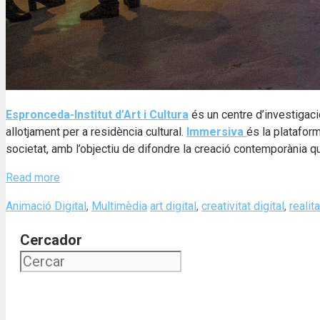
Espronceda-Institut d’Art i Cultura
és un centre d’investigació
allotjament per a residència cultural.
Immersiva
és la plataform
societat, amb l’objectiu de difondre la creació contemporània qu
Read more
Categories
Tags
Animació Digital
,
Multimèdia
art digital
,
creativitat digital
,
realita
Cercador