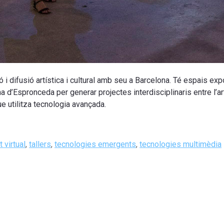
 i difusió artística i cultural amb seu a Barcelona. Té espais expo
a d’Espronceda per generar projectes interdisciplinaris entre l’art, 
e utilitza tecnologia avançada.
t virtual
,
tallers
,
tecnologies emergents
,
tecnologies multimèdia