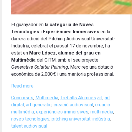
El guanyador en la
categoria de Noves
Tecnologies i Experiències Immersives
en la
darrera edició del Pitching Audiovisual Universitat-
Indústria, celebrat el passat 17 de novembre, ha
estat en
Marc López, alumne del grau en
Multimèdia
del CITM, amb el seu projecte
Generative Splatter Painting
. Marc rep una dotació
econòmica de 2.000 € i una mentoria professional.
Read more
Categories
Tags
Concursos
,
Multimèdia
,
Treballs Alumnes
art
,
art
digital
,
art generatiu
,
creació audiovisual
,
creació
multimèdia
,
experiències immersives
,
multimedia
,
noves tecnologies
,
pitching universitat-indústria
,
talent audiovisual