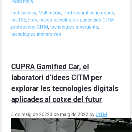
Read more
Categories
Tags
Institucional
,
Multimèdia
,
Professorat
congressos
,
fira ISE
,
fires
,
noves tecnologies
,
ponències CITM
,
professorat CITM
,
tecnologies emergents
,
tecnologies immersives
CUPRA Gamified Car, el
laboratori d’idees CITM per
explorar les tecnologies digitals
aplicades al cotxe del futur
3 de maig de 2022
3 de maig de 2022
by
CITM