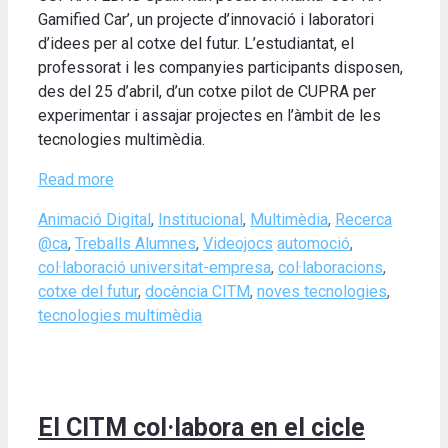
Gamified Car’, un projecte d’innovació i laboratori
d’idees per al cotxe del futur. L’estudiantat, el
professorat i les companyies participants disposen,
des del 25 d’abril, d’un cotxe pilot de CUPRA per
experimentar i assajar projectes en l’àmbit de les
tecnologies multimèdia.
Read more
Categories
Animació Digital
,
Institucional
,
Multimèdia
,
Recerca
Tags
@ca
,
Treballs Alumnes
,
Videojocs
automoció
,
col·laboració universitat-empresa
,
col·laboracions
,
cotxe del futur
,
docència CITM
,
noves tecnologies
,
tecnologies multimèdia
El CITM col·labora en el cicle