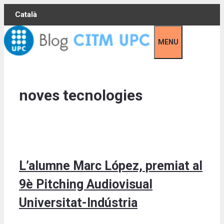
Skip
Català
to
content
MENU
noves tecnologies
L’alumne Marc López, premiat al
9è Pitching Audiovisual
Universitat-Indústria