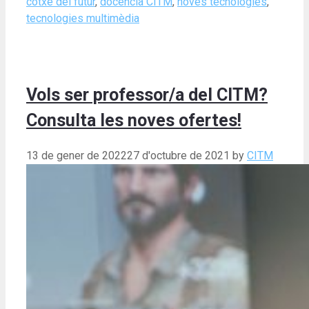
cotxe del futur
,
docència CITM
,
noves tecnologies
,
tecnologies multimèdia
Vols ser professor/a del CITM?
Consulta les noves ofertes!
13 de gener de 2022
27 d'octubre de 2021
by
CITM