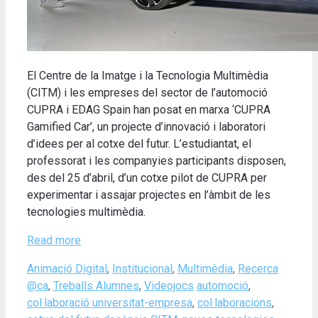
El Centre de la Imatge i la Tecnologia Multimèdia
(CITM) i les empreses del sector de l’automoció
CUPRA i EDAG Spain han posat en marxa ‘CUPRA
Gamified Car’, un projecte d’innovació i laboratori
d’idees per al cotxe del futur. L’estudiantat, el
professorat i les companyies participants disposen,
des del 25 d’abril, d’un cotxe pilot de CUPRA per
experimentar i assajar projectes en l’àmbit de les
tecnologies multimèdia.
Read more
Categories
Animació Digital
,
Institucional
,
Multimèdia
,
Recerca
Tags
@ca
,
Treballs Alumnes
,
Videojocs
automoció
,
col·laboració universitat-empresa
,
col·laboracions
,