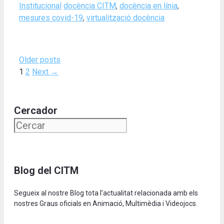
Categories
Tags
Institucional
docència CITM
,
docència en línia
,
mesures covid-19
,
virtualització docència
Older posts
Page
Page
1
2
Next
→
Cercador
Blog del CITM
Segueix al nostre Blog tota l’actualitat relacionada amb els
nostres Graus oficials en Animació, Multimèdia i Videojocs.