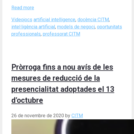
Read more
Categories
Tags
Videojocs
artificial intelligence
,
docència CITM
,
intel·ligència artificial
,
models de negoci
,
oportunitats
professionals
,
professorat CITM
Pròrroga fins a nou avís de les
mesures de reducció de la
presencialitat adoptades el 13
d’octubre
26 de novembre de 2020
by
CITM