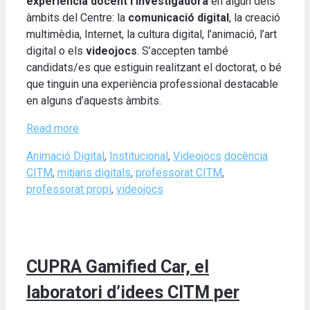
experiència docent i investigadora
en algun dels
àmbits del Centre: la
comunicació digital
, la creació
multimèdia, Internet, la cultura digital, l’animació, l’art
digital o els
videojocs
. S’accepten també
candidats/es que estiguin realitzant el doctorat, o bé
que tinguin una experiència professional destacable
en alguns d’aquests àmbits.
Read more
Categories
Tags
Animació Digital
,
Institucional
,
Videojocs
docència
CITM
,
mitjans digitals
,
professorat CITM
,
professorat propi
,
videojocs
CUPRA Gamified Car, el
laboratori d’idees CITM per