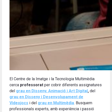
El Centre de la Imatge i la Tecnologia Multimèdia
cerca
professorat
per cobrir diferents assignatures
del
grau en Disseny, Animació i Art Digital
,
del
grau en Disseny i Desenvolupament de
Videojocs
i del
grau en Multimèdia
. Busquem
professionals experts, amb experiència i passió