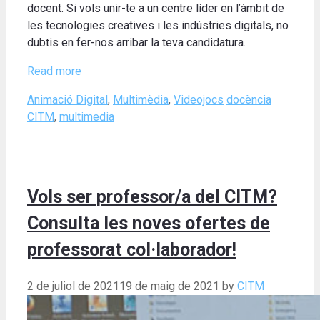
docent. Si vols unir-te a un centre líder en l’àmbit de
les tecnologies creatives i les indústries digitals, no
dubtis en fer-nos arribar la teva candidatura.
Read more
Categories
Tags
Animació Digital
,
Multimèdia
,
Videojocs
docència
CITM
,
multimedia
Vols ser professor/a del CITM?
Consulta les noves ofertes de
professorat col·laborador!
2 de juliol de 2021
19 de maig de 2021
by
CITM