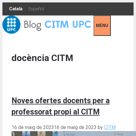
Skip
Català
Español
to
content
MENU
docència CITM
Noves ofertes docents per a
professorat propi al CITM
16 de maig de 2023
16 de maig de 2023
by
CITM