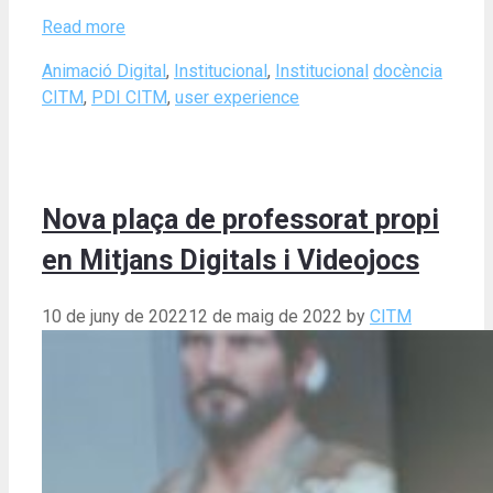
Read more
Categories
Tags
Animació Digital
,
Institucional
,
Institucional
docència
CITM
,
PDI CITM
,
user experience
Nova plaça de professorat propi
en Mitjans Digitals i Videojocs
10 de juny de 2022
12 de maig de 2022
by
CITM