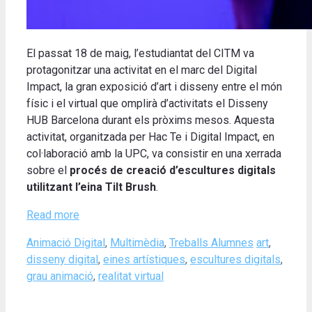
El passat 18 de maig, l’estudiantat del CITM va
protagonitzar una activitat en el marc del Digital
Impact, la gran exposició d’art i disseny entre el món
físic i el virtual que omplirà d’activitats el Disseny
HUB Barcelona durant els pròxims mesos. Aquesta
activitat, organitzada per Hac Te i Digital Impact, en
col·laboració amb la UPC, va consistir en una xerrada
sobre el
procés de creació d’escultures digitals
utilitzant l’eina Tilt Brush
.
Read more
Categories
Tags
Animació Digital
,
Multimèdia
,
Treballs Alumnes
art
,
disseny digital
,
eines artístiques
,
escultures digitals
,
grau animació
,
realitat virtual