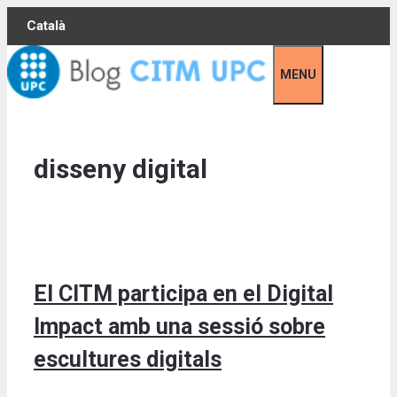
Skip
Català
to
content
MENU
disseny digital
El CITM participa en el Digital
Impact amb una sessió sobre
escultures digitals