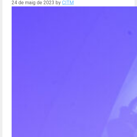
24 de maig de 2023
by
CITM