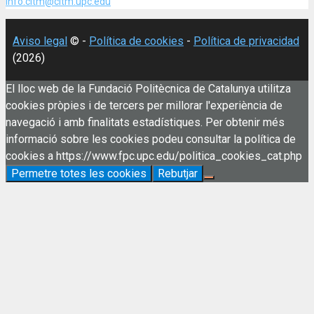
info.citm@citm.upc.edu
Aviso legal
© -
Política de cookies
-
Política de privacidad
(2026)
El lloc web de la Fundació Politècnica de Catalunya utilitza
cookies pròpies i de tercers per millorar l'experiència de
navegació i amb finalitats estadístiques. Per obtenir més
informació sobre les cookies podeu consultar la política de
cookies a https://www.fpc.upc.edu/politica_cookies_cat.php
Permetre totes les cookies
Rebutjar