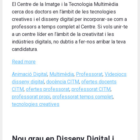
El Centre de la Imatge i la Tecnologia Multimèdia
cerca dos doctors en l’àmbit de les tecnologies
creatives i el disseny digital per incorporar-se com a
professors a temps complet al Centre. Si vols unir-te
a un centre líder en l’àmbit de la creativitat i les
indústries digitals, no dubtis a fer-nos arribar la teva
candidatura.
Read more
Categories
Tags
Animació Digital
,
Multimèdia
,
Professorat
,
Videojocs
disseny digital
,
docència CITM
,
ofertes docents
CITM
,
ofertes professorat
,
professorat CITM
,
professorat propi
,
professorat temps complet
,
tecnologies creatives
Nou grau en Disseny Digital i