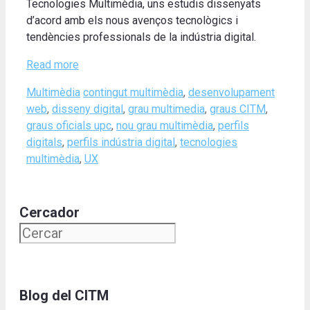
Tecnologies Multimèdia, uns estudis dissenyats
d’acord amb els nous avenços tecnològics i
tendències professionals de la indústria digital.
Read more
Categories
Tags
Multimèdia
contingut multimèdia
,
desenvolupament
web
,
disseny digital
,
grau multimedia
,
graus CITM
,
graus oficials upc
,
nou grau multimèdia
,
perfils
digitals
,
perfils indústria digital
,
tecnologies
multimèdia
,
UX
Cercador
Blog del CITM