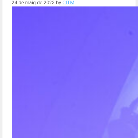
24 de maig de 2023
by
CITM