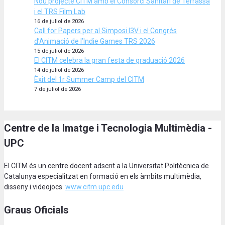
Nou projecte CITM amb el Consorci Sanitari de Terrassa
i el TRS Film Lab
16 de juliol de 2026
Call for Papers per al Simposi I3V i el Congrés
d’Animació de l’Indie Games TRS 2026
15 de juliol de 2026
El CITM celebra la gran festa de graduació 2026
14 de juliol de 2026
Èxit del 1r Summer Camp del CITM
7 de juliol de 2026
Centre de la Imatge i Tecnologia Multimèdia -
UPC
El CITM és un centre docent adscrit a la Universitat Politècnica de
Catalunya especialitzat en formació en els àmbits multimèdia,
disseny i videojocs.
www.citm.upc.edu
Graus Oficials