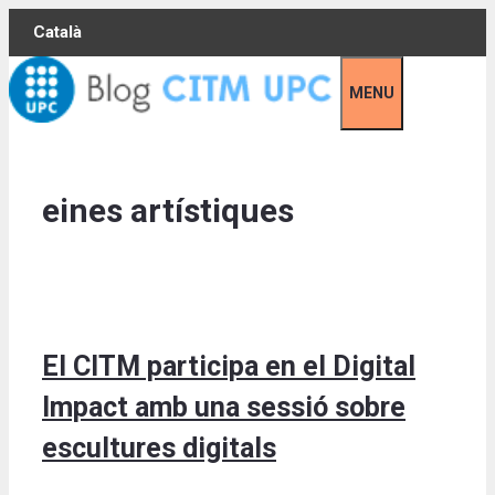
Skip
Català
to
content
MENU
eines artístiques
El CITM participa en el Digital
Impact amb una sessió sobre
escultures digitals