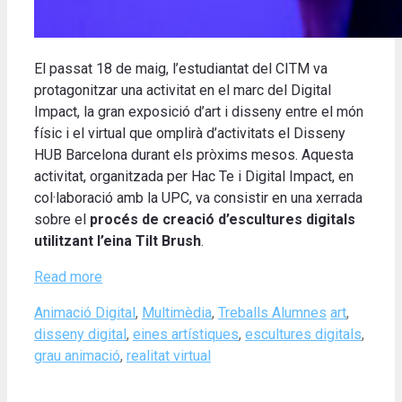
El passat 18 de maig, l’estudiantat del CITM va
protagonitzar una activitat en el marc del Digital
Impact, la gran exposició d’art i disseny entre el món
físic i el virtual que omplirà d’activitats el Disseny
HUB Barcelona durant els pròxims mesos. Aquesta
activitat, organitzada per Hac Te i Digital Impact, en
col·laboració amb la UPC, va consistir en una xerrada
sobre el
procés de creació d’escultures digitals
utilitzant l’eina Tilt Brush
.
Read more
Categories
Tags
Animació Digital
,
Multimèdia
,
Treballs Alumnes
art
,
disseny digital
,
eines artístiques
,
escultures digitals
,
grau animació
,
realitat virtual