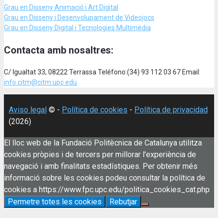
Grau en Disseny Animació
i Art Digital
Grau en Disseny i Desenvolupament de Videojocs
Grau en Disseny Digital i Tecnologies Multimèdia
Contacta amb nosaltres:
C/ Igualtat 33, 08222 Terrassa Teléfono:(34) 93 112 03 67 Email:
info.citm@citm.upc.edu
Aviso legal
© -
Política de cookies
-
Política de privacidad
(2026)
El lloc web de la Fundació Politècnica de Catalunya utilitza
cookies pròpies i de tercers per millorar l'experiència de
navegació i amb finalitats estadístiques. Per obtenir més
informació sobre les cookies podeu consultar la política de
cookies a https://www.fpc.upc.edu/politica_cookies_cat.php
Permetre totes les cookies
Rebutjar