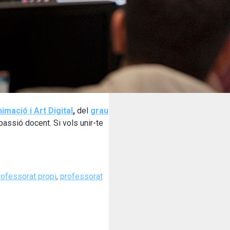
imació i Art Digital
,
del
grau
assió docent. Si vols unir-te
rofessorat propi
,
professorat