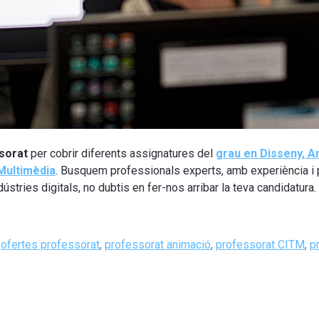
sorat
per cobrir diferents assignatures del
grau en Disseny, An
Multimèdia
. Busquem professionals experts, amb experiència i p
dústries digitals, no dubtis en fer-nos arribar la teva candidatura.
,
ofertes professorat
,
professorat animació
,
professorat CITM
,
p