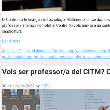
El Centre de la Imatge i la Tecnologia Multimèdia cerca dos doc
professors a temps complet al Centre. Si vols unir-te a un centre l
candidatura.
Read more
Categories
Tags
Animació Digital
,
Multimèdia
,
Professorat
,
Videojocs
disseny di
professorat propi
,
professorat temps complet
,
tecnologies cre
Vols ser professor/a del CITM? C
30 de juny de 2022
by
CITM