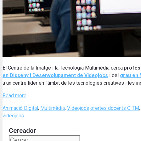
El Centre de la Imatge i la Tecnologia Multimèdia cerca
profes
en Disseny i Desenvolupament de Videojocs
i del
grau en 
a un centre líder en l’àmbit de les tecnologies creatives i les in
Read more
Categories
Tags
Animació Digital
,
Multimèdia
,
Videojocs
ofertes docents CITM
videojocs
Cercador