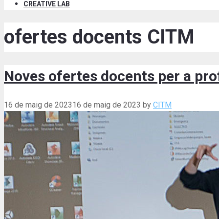
CREATIVE LAB
ofertes docents CITM
Noves ofertes docents per a pro
16 de maig de 2023
16 de maig de 2023
by
CITM