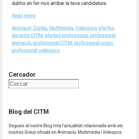
dubtis en fer-nos arribar la teva candidatura.
Read more
Categories
Tags
Animació Digital
,
Multimèdia
,
Videojocs
ofertes
docents CITM
,
ofertes professorat
,
professorat
animació
,
professorat CITM
,
professorat propi
,
professorat videojocs
Cercador
Blog del CITM
Segueix al nostre Blog tota l’actualitat relacionada amb els
nostres Graus oficials en Animació, Multimèdia i Videojocs.