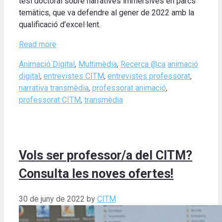
tesi doctoral sobre narratives immersives en parcs
temàtics, que va defendre al gener de 2022 amb la
qualificació d’excel·lent.
Read more
Categories
Tags
Animació Digital
,
Multimèdia
,
Recerca @ca
animació
digital
,
entrevistes CITM
,
entrevistes professorat
,
narrativa transmèdia
,
professorat animació
,
professorat CITM
,
transmèdia
Vols ser professor/a del CITM?
Consulta les noves ofertes!
30 de juny de 2022
by
CITM