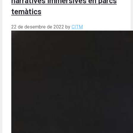
narratives immersives en parcs
temàtics
22 de desembre de 2022
by
CITM