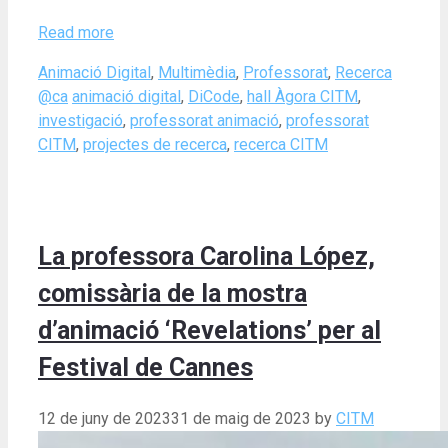
Read more
Categories
Animació Digital
,
Multimèdia
,
Professorat
,
Recerca
Tags
@ca
animació digital
,
DiCode
,
hall Àgora CITM
,
investigació
,
professorat animació
,
professorat
CITM
,
projectes de recerca
,
recerca CITM
La professora Carolina López,
comissària de la mostra
d’animació ‘Revelations’ per al
Festival de Cannes
12 de juny de 2023
31 de maig de 2023
by
CITM