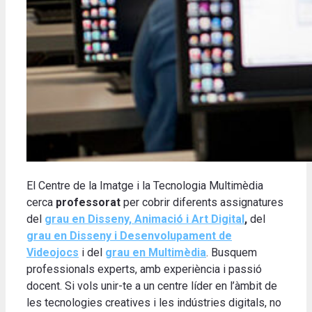
El Centre de la Imatge i la Tecnologia Multimèdia
cerca
professorat
per cobrir diferents assignatures
del
grau en Disseny, Animació i Art Digital
,
del
grau en Disseny i Desenvolupament de
Videojocs
i del
grau en Multimèdia
. Busquem
professionals experts, amb experiència i passió
docent. Si vols unir-te a un centre líder en l’àmbit de
les tecnologies creatives i les indústries digitals, no