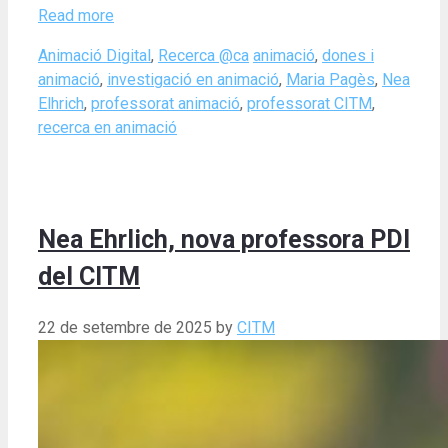
Read more
Categories
Tags
Animació Digital
,
Recerca @ca
animació
,
dones i
animació
,
investigació en animació
,
Maria Pagès
,
Nea
Elhrich
,
professorat animació
,
professorat CITM
,
recerca en animació
Nea Ehrlich, nova professora PDI
del CITM
22 de setembre de 2025
by
CITM