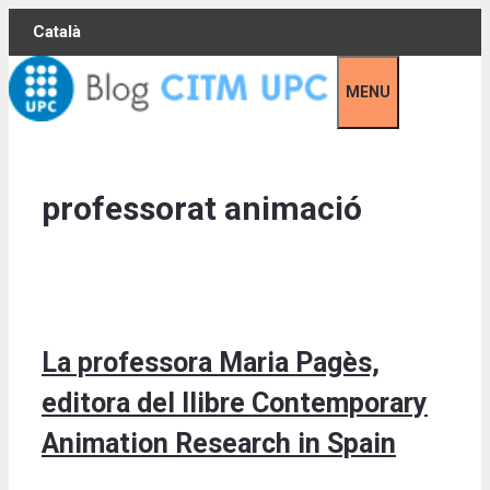
Skip
Català
to
content
MENU
professorat animació
La professora Maria Pagès,
editora del llibre Contemporary
Animation Research in Spain