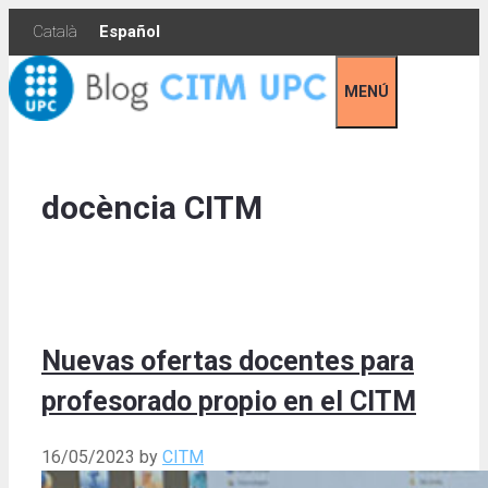
Skip
Català
Español
to
content
MENÚ
docència CITM
Nuevas ofertas docentes para
profesorado propio en el CITM
16/05/2023
by
CITM