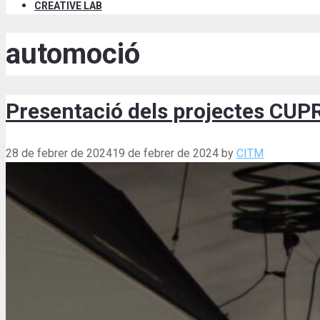
CREATIVE LAB
automoció
Presentació dels projectes CUP
28 de febrer de 2024
19 de febrer de 2024
by
CITM