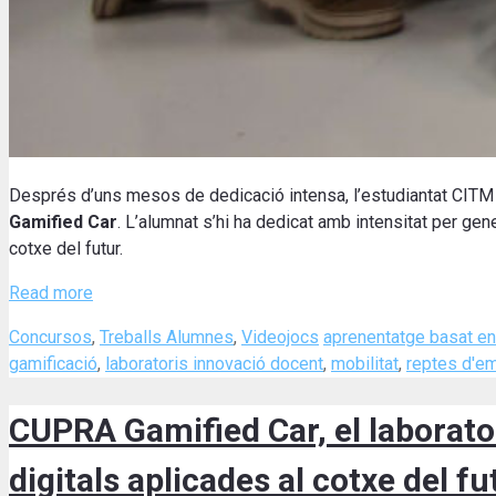
Després d’uns mesos de dedicació intensa, l’estudiantat CITM 
Gamified Car
. L’alumnat s’hi ha dedicat amb intensitat per gen
cotxe del futur.
Read more
Categories
Tags
Concursos
,
Treballs Alumnes
,
Videojocs
aprenentatge basat en
gamificació
,
laboratoris innovació docent
,
mobilitat
,
reptes d'e
CUPRA Gamified Car, el laborator
digitals aplicades al cotxe del fu