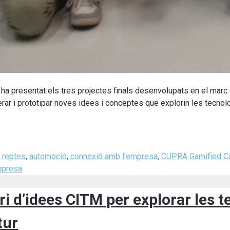
ha presentat els tres projectes finals desenvolupats en el marc 
erar i prototipar noves idees i conceptes que explorin les tecnol
 reptes
,
automoció
,
connexió amb l'empresa
,
CUPRA Gamified C
mpresa
i d’idees CITM per explorar les t
tur