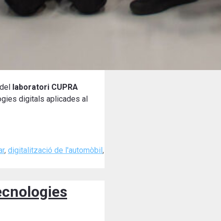
del
laboratori CUPRA
ogies digitals aplicades al
ar
,
digitalització de l'automòbil
,
ecnologies