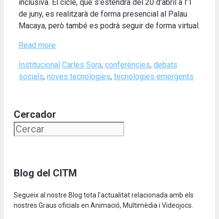
inclusiva. El cicle, que s’estendrà del 20 d’abril a l’1
de juny, es realitzarà de forma presencial al Palau
Macaya, però també es podrà seguir de forma virtual.
Read more
Categories
Tags
Institucional
Carles Sora
,
conferències
,
debats
socials
,
noves tecnologies
,
tecnologies emergents
Cercador
Blog del CITM
Segueix al nostre Blog tota l’actualitat relacionada amb els
nostres Graus oficials en Animació, Multimèdia i Videojocs.