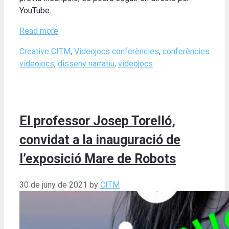
YouTube.
Read more
Categories
Tags
Creative CITM
,
Videojocs
conferències
,
conferències
videojocs
,
disseny narratiu
,
videojocs
El professor Josep Torelló,
convidat a la inauguració de
l’exposició Mare de Robots
30 de juny de 2021
by
CITM