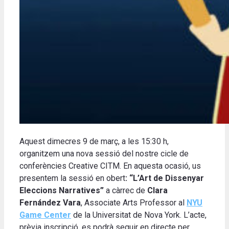
Aquest dimecres 9 de març, a les 15:30 h,
organitzem una nova sessió del nostre cicle de
conferències Creative CITM. En aquesta ocasió, us
presentem la sessió en obert
: “L’Art de Dissenyar
Eleccions Narratives”
a càrrec de
Clara
Fernández Vara
, Associate Arts Professor al
NYU
Game Center
de la Universitat de Nova York. L’acte,
prèvia inscripció, es podrà seguir en directe per