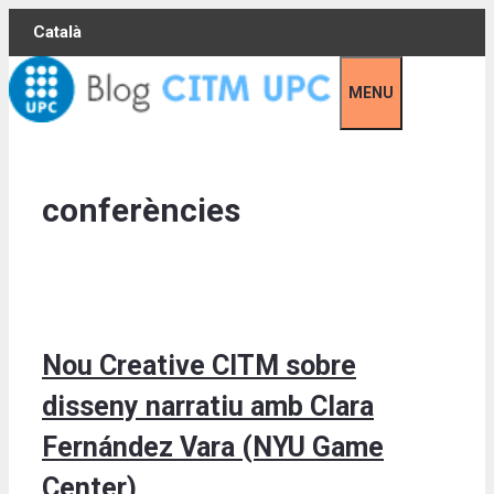
Skip
Català
to
content
MENU
conferències
Nou Creative CITM sobre
disseny narratiu amb Clara
Fernández Vara (NYU Game
Center)