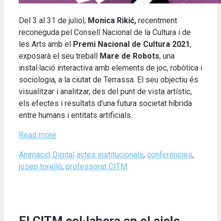
Del 3 al 31 de juliol,
Monica Rikić,
recentment
reconeguda pel Consell Nacional de la Cultura i de
les Arts amb el
Premi Nacional de Cultura 2021
,
exposarà el seu treball
Mare de Robots
, una
instal·lació interactiva amb elements de joc, robòtica i
sociologia, a la ciutat de Terrassa. El seu objectiu és
visualitzar i analitzar, des del punt de vista artístic,
els efectes i resultats d’una futura societat híbrida
entre humans i entitats artificials.
Read more
Categories
Tags
Animació Digital
actes institucionals
,
conferències
,
josep torelló
,
professorat CITM