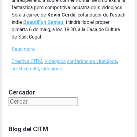
una experiència sobre com enfrontar-se amb èxit a la
fantàstica però competitiva indústria dels videojocs.
Serà a càrrec de
Kevin Cerdà
, cofundador de l’estudi
indie
BeautiFun Games
, i tindrà lloc el proper
dimarts 6 de maig, a les 18:30, a la Casa de Cultura
de Sant Cugat.
Read more
Categories
Tags
Creative CITM
,
Videojocs
conferències videojocs
,
creative citm
,
videojocs
Cercador
Blog del CITM