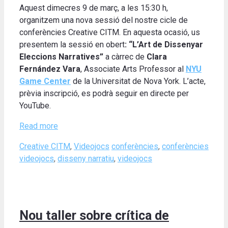
Aquest dimecres 9 de març, a les 15:30 h,
organitzem una nova sessió del nostre cicle de
conferències Creative CITM. En aquesta ocasió, us
presentem la sessió en obert
: “L’Art de Dissenyar
Eleccions Narratives”
a càrrec de
Clara
Fernández Vara
, Associate Arts Professor al
NYU
Game Center
de la Universitat de Nova York. L’acte,
prèvia inscripció, es podrà seguir en directe per
YouTube.
Read more
Categories
Tags
Creative CITM
,
Videojocs
conferències
,
conferències
videojocs
,
disseny narratiu
,
videojocs
Nou taller sobre crítica de