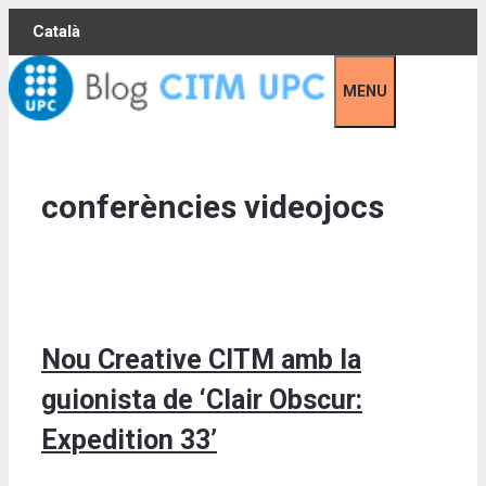
Skip
Català
to
content
MENU
conferències videojocs
Nou Creative CITM amb la
guionista de ‘Clair Obscur:
Expedition 33’