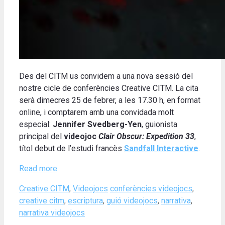
Des del CITM us convidem a una nova sessió del
nostre cicle de conferències Creative CITM. La cita
serà dimecres 25 de febrer, a les 17.30 h, en format
online, i comptarem amb una convidada molt
especial:
Jennifer Svedberg-Yen
, guionista
principal del
videojoc
Clair Obscur: Expedition 33
,
títol debut de l’estudi francès
Sandfall Interactive
.
Read more
Categories
Tags
Creative CITM
,
Videojocs
conferències videojocs
,
creative citm
,
escriptura
,
guió videojocs
,
narrativa
,
narrativa videojocs