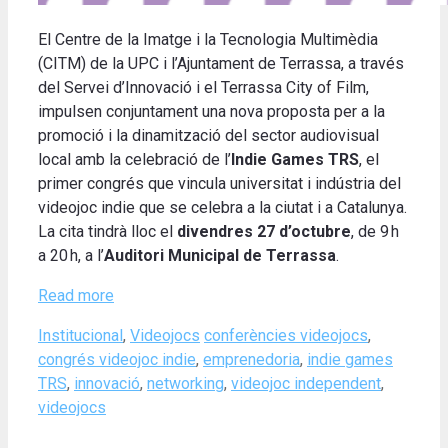
El Centre de la Imatge i la Tecnologia Multimèdia
(CITM) de la UPC i l’Ajuntament de Terrassa, a través
del Servei d’Innovació i el Terrassa City of Film,
impulsen conjuntament una nova proposta per a la
promoció i la dinamització del sector audiovisual
local amb la celebració de l’
Indie Games TRS
, el
primer congrés que vincula universitat i indústria del
videojoc indie que se celebra a la ciutat i a Catalunya.
La cita tindrà lloc el
divendres 27 d’octubre
, de 9 h
a 20 h, a l’
Auditori Municipal de Terrassa
.
Read more
Categories
Tags
Institucional
,
Videojocs
conferències videojocs
,
congrés videojoc indie
,
emprenedoria
,
indie games
TRS
,
innovació
,
networking
,
videojoc independent
,
videojocs