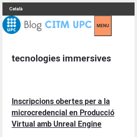
Skip
Català
to
content
MENU
tecnologies immersives
Inscripcions obertes per a la
microcredencial en Producció
Virtual amb Unreal Engine