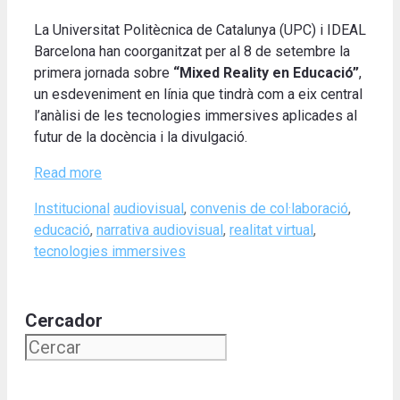
La Universitat Politècnica de Catalunya (UPC) i IDEAL
Barcelona han coorganitzat per al 8 de setembre la
primera jornada sobre
“Mixed Reality en Educació”
,
un esdeveniment en línia que tindrà com a eix central
l’anàlisi de les tecnologies immersives aplicades al
futur de la docència i la divulgació.
Read more
Categories
Tags
Institucional
audiovisual
,
convenis de col·laboració
,
educació
,
narrativa audiovisual
,
realitat virtual
,
tecnologies immersives
Cercador