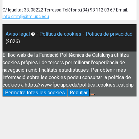
C/ Igualtat 33, 08222 Terrassa Teléfono:(34) 93 112 03 67 Email:
info.citm@citm.upc.edu
Aviso legal
© -
Política de cookies
-
Política de privacidad
(2026)
El lloc web de la Fundació Politècnica de Catalunya utilitza
cookies pròpies i de tercers per millorar l'experiència de
navegació i amb finalitats estadístiques. Per obtenir més
informació sobre les cookies podeu consultar la política de
cookies a https://www.fpc.upc.edu/politica_cookies_cat.php
Permetre totes les cookies
Rebutjar