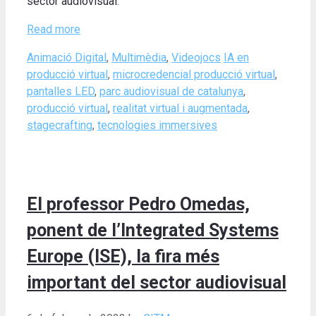
sector audiovisual.
Read more
Categories
Tags
Animació Digital
,
Multimèdia
,
Videojocs
IA en
producció virtual
,
microcredencial producció virtual
,
pantalles LED
,
parc audiovisual de catalunya
,
producció virtual
,
realitat virtual i augmentada
,
stagecrafting
,
tecnologies immersives
El professor Pedro Omedas,
ponent de l’Integrated Systems
Europe (ISE), la fira més
important del sector audiovisual