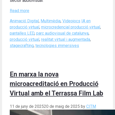
sector audiovisual.
Read more
Categories
Tags
Animació Digital
,
Multimèdia
,
Videojocs
IA en
producció virtual
,
microcredencial producció virtual
,
pantalles LED
,
parc audiovisual de catalunya
,
producció virtual
,
realitat virtual i augmentada
,
stagecrafting
,
tecnologies immersives
En marxa la nova
microacreditació en Producció
Virtual amb el Terrassa Film Lab
11 de juny de 2025
20 de maig de 2025
by
CITM