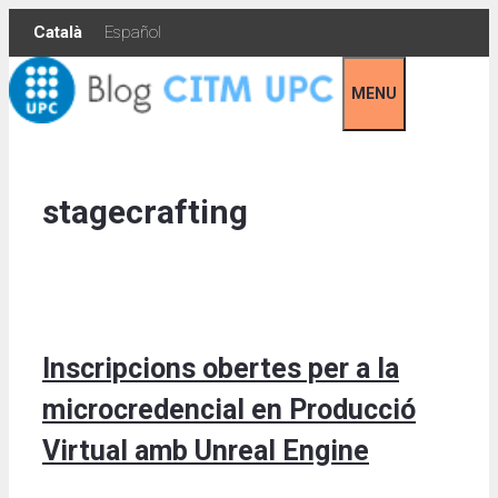
Skip
Català
Español
to
content
MENU
stagecrafting
Inscripcions obertes per a la
microcredencial en Producció
Virtual amb Unreal Engine