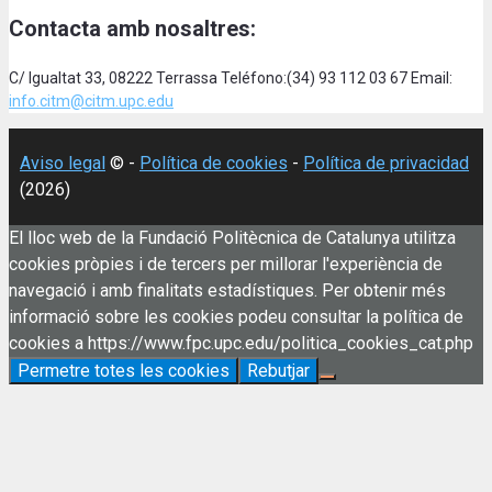
Contacta amb nosaltres:
C/ Igualtat 33, 08222 Terrassa Teléfono:(34) 93 112 03 67 Email:
info.citm@citm.upc.edu
Aviso legal
© -
Política de cookies
-
Política de privacidad
(2026)
El lloc web de la Fundació Politècnica de Catalunya utilitza
cookies pròpies i de tercers per millorar l'experiència de
navegació i amb finalitats estadístiques. Per obtenir més
informació sobre les cookies podeu consultar la política de
cookies a https://www.fpc.upc.edu/politica_cookies_cat.php
Permetre totes les cookies
Rebutjar