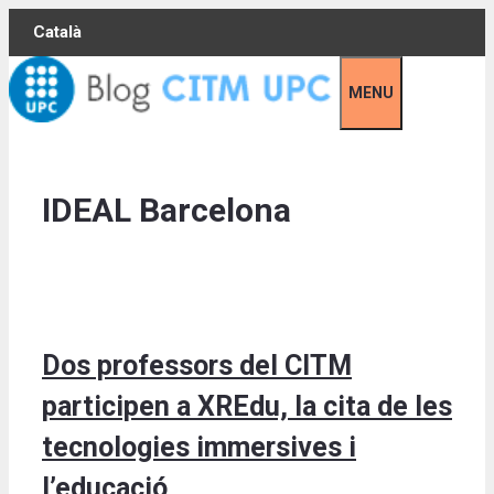
Skip
Català
to
content
MENU
IDEAL Barcelona
Dos professors del CITM
participen a XREdu, la cita de les
tecnologies immersives i
l’educació