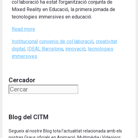
col·laboració ha estat l’organització conjunta de
Mixed Reality en Educació, la primera jornada de
tecnologies immersives en educació.
Read more
Categories
Tags
Institucional
convenis de col·laboració
,
creativitat
digital
,
IDEAL Barcelona
,
innovació
,
tecnologies
immersives
Cercador
Blog del CITM
Segueix al nostre Blog tota l’actualitat relacionada amb els
nostres Graus oficials en Animació, Multimèdia i Videojocs.