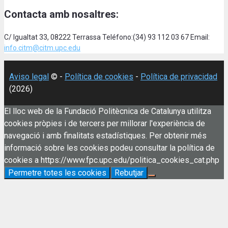
Contacta amb nosaltres:
C/ Igualtat 33, 08222 Terrassa Teléfono:(34) 93 112 03 67 Email:
info.citm@citm.upc.edu
Aviso legal
© -
Política de cookies
-
Política de privacidad
(2026)
El lloc web de la Fundació Politècnica de Catalunya utilitza
cookies pròpies i de tercers per millorar l'experiència de
navegació i amb finalitats estadístiques. Per obtenir més
informació sobre les cookies podeu consultar la política de
cookies a https://www.fpc.upc.edu/politica_cookies_cat.php
Permetre totes les cookies
Rebutjar