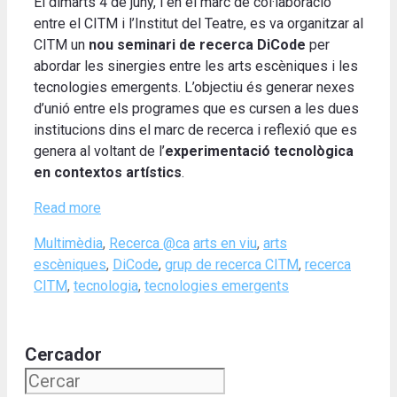
El dimarts 4 de juny, i en el marc de col·laboració
entre el CITM i l’Institut del Teatre, es va organitzar al
CITM un
nou seminari de recerca DiCode
per
abordar les sinergies entre les arts escèniques i les
tecnologies emergents. L’objectiu és generar nexes
d’unió entre els programes que es cursen a les dues
institucions dins el marc de recerca i reflexió que es
genera al voltant de l’
experimentació tecnològica
en contextos artístics
.
Read more
Categories
Tags
Multimèdia
,
Recerca @ca
arts en viu
,
arts
escèniques
,
DiCode
,
grup de recerca CITM
,
recerca
CITM
,
tecnologia
,
tecnologies emergents
Cercador