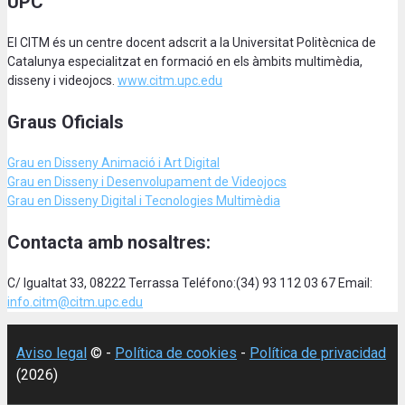
UPC
El CITM és un centre docent adscrit a la Universitat Politècnica de
Catalunya especialitzat en formació en els àmbits multimèdia,
disseny i videojocs.
www.citm.upc.edu
Graus Oficials
Grau en Disseny Animació
i Art Digital
Grau en Disseny i Desenvolupament de Videojocs
Grau en Disseny Digital i Tecnologies Multimèdia
Contacta amb nosaltres:
C/ Igualtat 33, 08222 Terrassa Teléfono:(34) 93 112 03 67 Email:
info.citm@citm.upc.edu
Aviso legal
© -
Política de cookies
-
Política de privacidad
(2026)