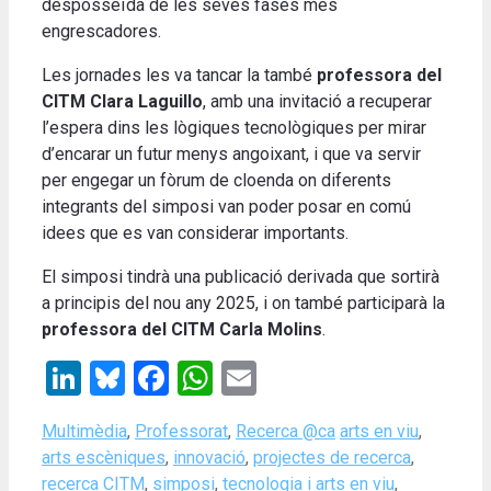
desposseïda de les seves fases més
engrescadores.
Les jornades les va tancar la també
professora del
CITM Clara Laguillo
, amb una invitació a recuperar
l’espera dins les lògiques tecnològiques per mirar
d’encarar un futur menys angoixant, i que va servir
per engegar un fòrum de cloenda on diferents
integrants del simposi van poder posar en comú
idees que es van considerar importants.
El simposi tindrà una publicació derivada que sortirà
a principis del nou any 2025, i on també participarà la
professora del CITM Carla Molins
.
LinkedIn
Bluesky
Facebook
WhatsApp
Email
Categories
Tags
Multimèdia
,
Professorat
,
Recerca @ca
arts en viu
,
arts escèniques
,
innovació
,
projectes de recerca
,
recerca CITM
,
simposi
,
tecnologia i arts en viu
,