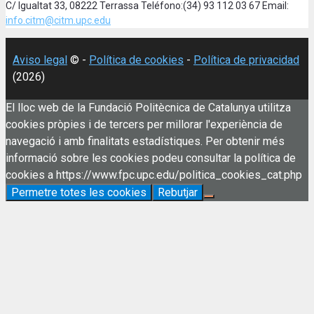
C/ Igualtat 33, 08222 Terrassa Teléfono:(34) 93 112 03 67 Email:
info.citm@citm.upc.edu
Aviso legal
© -
Política de cookies
-
Política de privacidad
(2026)
El lloc web de la Fundació Politècnica de Catalunya utilitza
cookies pròpies i de tercers per millorar l'experiència de
navegació i amb finalitats estadístiques. Per obtenir més
informació sobre les cookies podeu consultar la política de
cookies a https://www.fpc.upc.edu/politica_cookies_cat.php
Permetre totes les cookies
Rebutjar