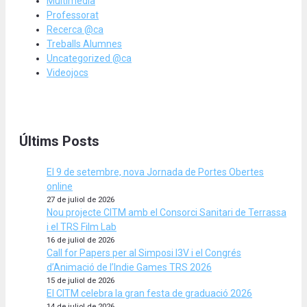
Multimèdia
Professorat
Recerca @ca
Treballs Alumnes
Uncategorized @ca
Videojocs
Últims Posts
El 9 de setembre, nova Jornada de Portes Obertes
online
27 de juliol de 2026
Nou projecte CITM amb el Consorci Sanitari de Terrassa
i el TRS Film Lab
16 de juliol de 2026
Call for Papers per al Simposi I3V i el Congrés
d’Animació de l’Indie Games TRS 2026
15 de juliol de 2026
El CITM celebra la gran festa de graduació 2026
14 de juliol de 2026