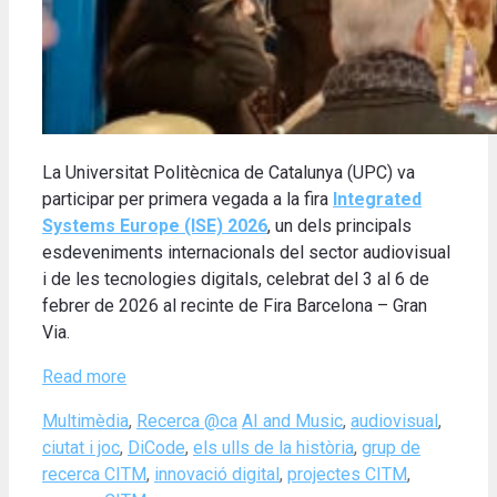
La Universitat Politècnica de Catalunya (UPC) va
participar per primera vegada a la fira
Integrated
Systems Europe (ISE) 2026
, un dels principals
esdeveniments internacionals del sector audiovisual
i de les tecnologies digitals, celebrat del 3 al 6 de
febrer de 2026 al recinte de Fira Barcelona – Gran
Via.
Read more
Categories
Tags
Multimèdia
,
Recerca @ca
AI and Music
,
audiovisual
,
ciutat i joc
,
DiCode
,
els ulls de la història
,
grup de
recerca CITM
,
innovació digital
,
projectes CITM
,