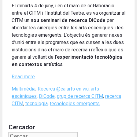
El dimarts 4 de juny, i en el marc de col·laboració
entre el CITM i l’Institut del Teatre, es va organitzar al
CITM un
nou seminari de recerca DiCode
per
abordar les sinergies entre les arts escèniques i les
tecnologies emergents. L’objectiu és generar nexes
d’unió entre els programes que es cursen a les dues
institucions dins el marc de recerca i reflexió que es
genera al voltant de l’
experimentació tecnològica
en contextos artístics
.
Read more
Categories
Tags
Multimèdia
,
Recerca @ca
arts en viu
,
arts
escèniques
,
DiCode
,
grup de recerca CITM
,
recerca
CITM
,
tecnologia
,
tecnologies emergents
Cercador