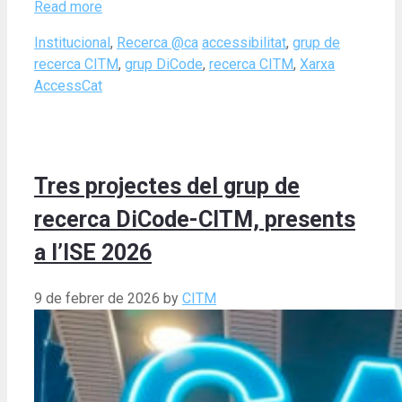
Read more
Categories
Tags
Institucional
,
Recerca @ca
accessibilitat
,
grup de
recerca CITM
,
grup DiCode
,
recerca CITM
,
Xarxa
AccessCat
Tres projectes del grup de
recerca DiCode-CITM, presents
a l’ISE 2026
9 de febrer de 2026
by
CITM