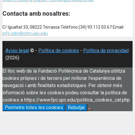
Contacta amb nosaltres:
C/ Igualtat 33, 08222 Terrassa Teléfono:(34) 93 112 03 67 Email:
info.citm@citm.upc.edu
Aviso legal
© -
Política de cookies
-
Política de privacidad
(2026)
El lloc web de la Fundació Politècnica de Catalunya utilitza
cookies pròpies i de tercers per millorar l'experiència de
navegació i amb finalitats estadístiques. Per obtenir més
informació sobre les cookies podeu consultar la política de
cookies a https://www.fpc.upc.edu/politica_cookies_cat.php
Permetre totes les cookies
Rebutjar