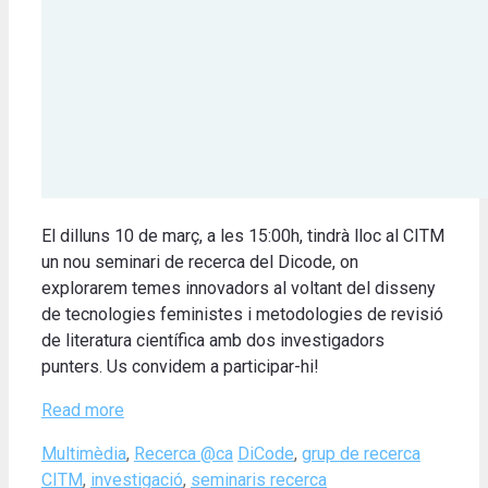
El dilluns 10 de març, a les 15:00h, tindrà lloc al CITM
un nou seminari de recerca del Dicode, on
explorarem temes innovadors al voltant del disseny
de tecnologies feministes i metodologies de revisió
de literatura científica amb dos investigadors
punters. Us convidem a participar-hi!
Read more
Categories
Tags
Multimèdia
,
Recerca @ca
DiCode
,
grup de recerca
CITM
,
investigació
,
seminaris recerca