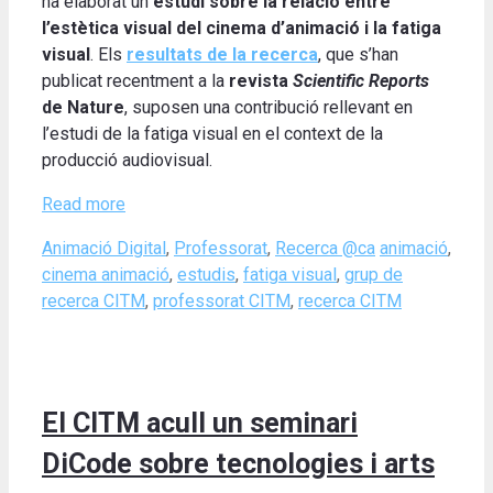
ha elaborat un
estudi sobre la relació entre
l’estètica visual del cinema d’animació i la fatiga
visual
. Els
resultats de la recerca
, que s’han
publicat recentment a la
revista
Scientific Reports
de Nature
, suposen una contribució rellevant en
l’estudi de la fatiga visual en el context de la
producció audiovisual.
Read more
Categories
Tags
Animació Digital
,
Professorat
,
Recerca @ca
animació
,
cinema animació
,
estudis
,
fatiga visual
,
grup de
recerca CITM
,
professorat CITM
,
recerca CITM
El CITM acull un seminari
DiCode sobre tecnologies i arts