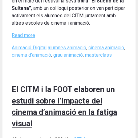
en el marc del festival la seva
obra “El Sueño de la
Sultana”
, amb un col·loqui posterior on van participar
activament els alumnes del CITM juntament amb
altres escoles de cinema i animació.
Read more
Categories
Tags
Animació Digital
alumnes animació
,
cinema animació
,
cinema d'animació
,
grau animació
,
masterclass
El CITM i la FOOT elaboren un
estudi sobre l’impacte del
cinema d’animació en la fatiga
visual