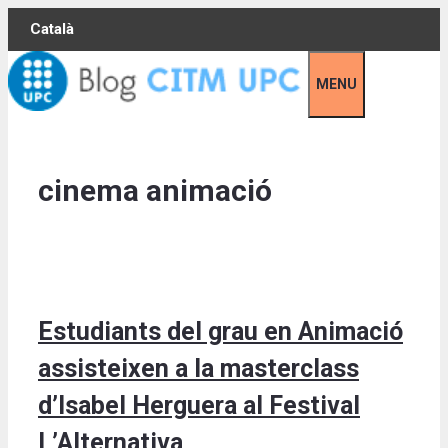
Skip
Català
to
content
MENU
cinema animació
Estudiants del grau en Animació
assisteixen a la masterclass
d’Isabel Herguera al Festival
L’Alternativa