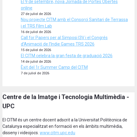
El 9 de setembre, nova Jornada de Portes Obertes
online
27 de juliol de 2026
Nou projecte CITM amb el Consorci Sanitari de Terrassa
i el TRS Film Lab
16 de juliol de 2026
Call for Papers per al Simposi I3V i el Congrés
d’Animació de l’Indie Games TRS 2026
15 de juliol de 2026
El CITM celebra la gran festa de graduació 2026
14 de juliol de 2026
Èxit del 1r Summer Camp del CITM
7 de juliol de 2026
Centre de la Imatge i Tecnologia Multimèdia -
UPC
El CITM és un centre docent adscrit a la Universitat Politècnica de
Catalunya especialitzat en formació en els àmbits multimèdia,
disseny i videojocs.
www.citm.upc.edu