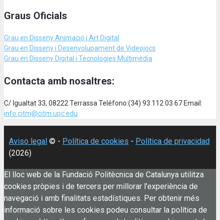
Graus Oficials
Grau en Disseny Animació
i Art Digital
Grau en Disseny i Desenvolupament de Videojocs
Grau en Disseny Digital i Tecnologies Multimèdia
Contacta amb nosaltres:
C/ Igualtat 33, 08222 Terrassa Teléfono:(34) 93 112 03 67 Email:
info.citm@citm.upc.edu
Aviso legal
© -
Política de cookies
-
Política de privacidad
(2026)
El lloc web de la Fundació Politècnica de Catalunya utilitza
cookies pròpies i de tercers per millorar l'experiència de
navegació i amb finalitats estadístiques. Per obtenir més
informació sobre les cookies podeu consultar la política de