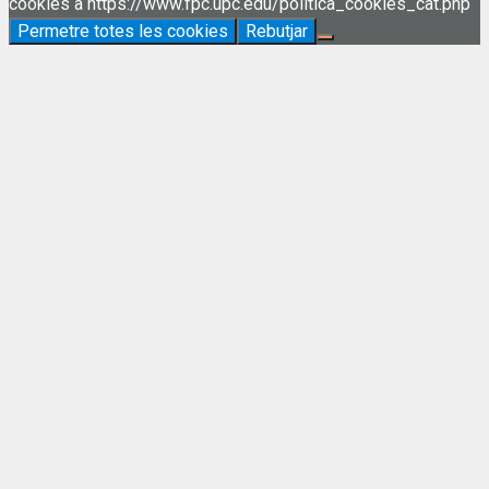
cookies a https://www.fpc.upc.edu/politica_cookies_cat.php
Permetre totes les cookies
Rebutjar