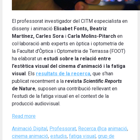
El professorat investigador del CITM especialista en
disseny i animació
Elisabet Fonts, Beatriz
Martínez, Carles Sora
i
Carla Molins-Pitarch
en
col·laboració amb experts en òptica i optometria de
la Facultat d’Òptica i Optometria de Terrassa (FOOT)
ha elaborat un
estudi sobre la relació entre
l’estètica visual del cinema d’animació i la fatiga
visual
. Els
resultats de la recerca
, que s’han
publicat recentment a la
revista
Scientific Reports
de Nature
, suposen una contribució rellevant en
l’estudi de la fatiga visual en el context de la
producció audiovisual.
Read more
Categories
Tags
Animació Digital
,
Professorat
,
Recerca @ca
animació
,
cinema animació
,
estudis
,
fatiga visual
,
grup de