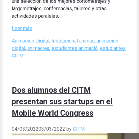
una selección de los mejores cortometrajes y
largometrajes, conferencias, talleres y otras
actividades paralelas.
Leer más
Categories
Tags
Animación Digital
,
Institucional
animac
,
animación
digital
,
animacrea
,
estudiantes animació
,
estudiantes
CITM
Dos alumnos del CITM
presentan sus startups en el
Mobile World Congress
04/03/2022
03/03/2022
by
CITM