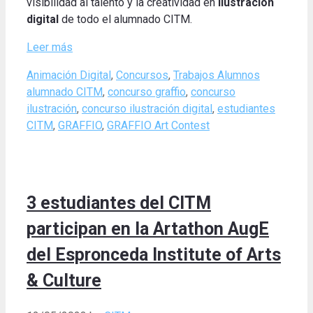
visibilidad al talento y la creatividad en
ilustración
digital
de todo el alumnado CITM.
Leer más
Categories
Tags
Animación Digital
,
Concursos
,
Trabajos Alumnos
alumnado CITM
,
concurso graffio
,
concurso
ilustración
,
concurso ilustración digital
,
estudiantes
CITM
,
GRAFFIO
,
GRAFFIO Art Contest
3 estudiantes del CITM
participan en la Artathon AugE
del Espronceda Institute of Arts
& Culture