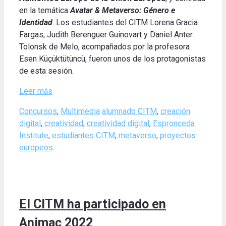
en la temática
Avatar & Metaverso: Género e
Identida
d
. Los estudiantes del CITM Lorena Gracia
Fargas, Judith Berenguer Guinovart y Daniel Anter
Tolonsk de Melo, acompañados por la profesora
Esen Küçüktütüncü, fueron unos de los protagonistas
de esta sesión.
Leer más
Categories
Tags
Concursos
,
Multimedia
alumnado CITM
,
creación
digital
,
creatividad
,
creatividad digital
,
Espronceda
Institute
,
estudiantes CITM
,
metaverso
,
proyectos
europeos
El CITM ha participado en
Animac 2022