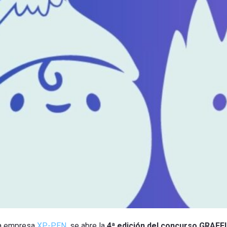
la empresa
XP-PEN
, se abre la
4ª edición del concurso GRAFF