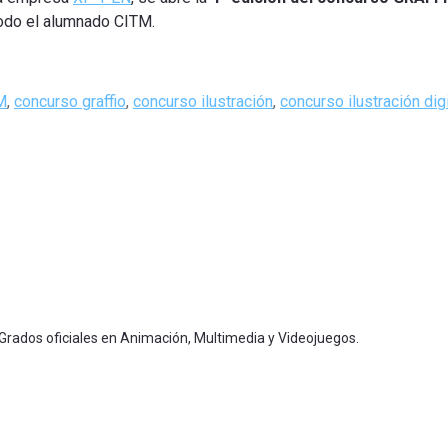
odo el alumnado CITM.
M
,
concurso graffio
,
concurso ilustración
,
concurso ilustración digi
 Grados oficiales en Animación, Multimedia y Videojuegos.