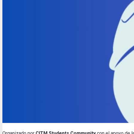
Organizado por
CITM Students Community
con el apoyo de 