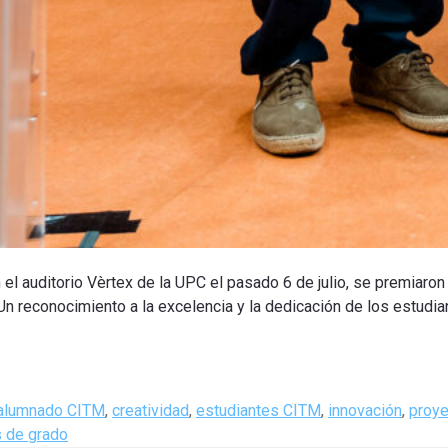
el auditorio Vèrtex de la UPC el pasado 6 de julio, se premiaron
Un reconocimiento a la excelencia y la dedicación de los estudi
Tags
alumnado CITM
,
creatividad
,
estudiantes CITM
,
innovación
,
proye
s de grado