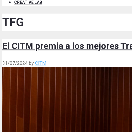
CREATIVE LAB
TFG
El CITM premia a los mejores Tr
31/07/2024
by
CITM