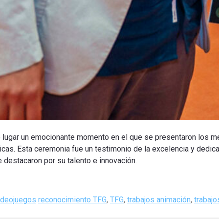
 lugar un emocionante momento en el que se presentaron los me
icas. Esta ceremonia fue un testimonio de la excelencia y dedic
e destacaron por su talento e innovación.
Tags
ideojuegos
reconocimiento TFG
,
TFG
,
trabajos animación
,
trabajo