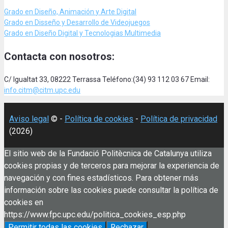
Grado en Diseño, Animación
y Arte Digital
Grado en Disseño y Desarrollo de Videojuegos
Grado en Diseño Digital y Tecnologias Multimedia
Contacta con nosotros:
C/ Igualtat 33, 08222 Terrassa Teléfono:(34) 93 112 03 67 Email:
info.citm@citm.upc.edu
Aviso legal
© -
Política de cookies
-
Política de privacidad
(2026)
El sitio web de la Fundació Politècnica de Catalunya utiliza
cookies propias y de terceros para mejorar la experiencia de
navegación y con fines estadísticos. Para obtener más
información sobre las cookies puede consultar la política de
cookies en
https://www.fpc.upc.edu/politica_cookies_esp.php
Permitir todas las cookies
Rechazar