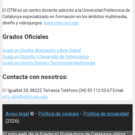
El CITM es un centro docente adscrito a la Universitat Politècnica de
Catalunya especializado en formación en los ámbitos multimedia,
diseño y videojuegos.
www.citm.upc.edu
Grados Oficiales
Grado en Diseño, Animación
y Arte Digital
Grado en Disseño y Desarrollo de Videojuegos
Grado en Diseño Digital y Tecnologias Multimedia
Contacta con nosotros:
C/ Igualtat 33, 08222 Terrassa Teléfono:(34) 93 112 03 67 Email:
info.citm@citm.upc.edu
Aviso legal
© -
Política de cookies
-
Política de privacidad
(2026)
El sitio web de la Fundació Politècnica de Catalunya utiliza