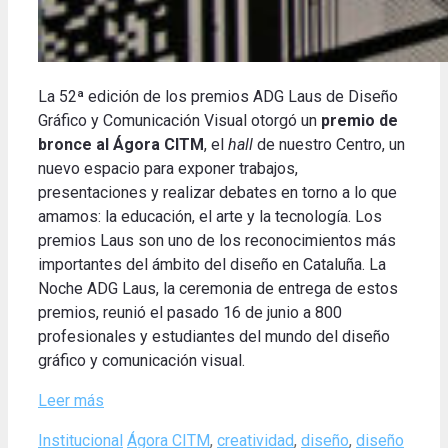
La 52ª edición de los premios ADG Laus de Diseño
Gráfico y Comunicación Visual otorgó un
premio de
bronce al Ágora CITM
, el
hall
de nuestro Centro, un
nuevo espacio para exponer trabajos,
presentaciones y realizar debates en torno a lo que
amamos: l
a
educación, el arte y la tecnología.
Los
premios Laus son uno de los reconocimientos más
importantes del ámbito del diseño en Cataluña.
La
Noche ADG Laus, la ceremonia de entrega de estos
premios, reunió el pasado 16 de junio a 800
profesionales y estudiantes del mundo del diseño
gráfico y comunicación visual
.
Leer más
Categories
Tags
Institucional
Ágora CITM
,
creatividad
,
diseño
,
diseño