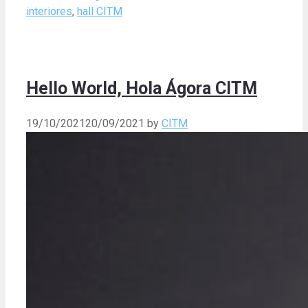
interiores
,
hall CITM
Hello World, Hola Ágora CITM
19/10/2021
20/09/2021
by
CITM