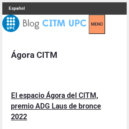
Skip
Español
to
content
MENÚ
Ágora CITM
El espacio Ágora del CITM,
premio ADG Laus de bronce
2022