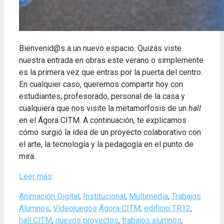
Bienvenid@s a un nuevo espacio. Quizás viste
nuestra entrada en obras este verano o simplemente
es la primera vez que entras por la puerta del centro.
En cualquier caso, queremos compartir hoy con
estudiantes, profesorado, personal de la casa y
cualquiera que nos visite la metamorfosis de un
hall
en el Ágora CITM. A continuación, te explicamos
cómo surgió la idea de un proyecto colaborativo con
el arte, la tecnología y la pedagogía en el punto de
mira.
Leer más
Categories
Animación Digital
,
Institucional
,
Multimedia
,
Trabajos
Tags
Alumnos
,
Videojuegos
Ágora CITM
,
edificio TR12
,
hall CITM
,
nuevos proyectos
,
trabajos alumnos
,