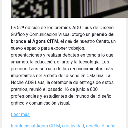
La 52ª edición de los premios ADG Laus de Diseño
Gráfico y Comunicación Visual otorgó un
premio de
bronce al Ágora CITM
, el
hall
de nuestro Centro, un
nuevo espacio para exponer trabajos,
presentaciones y realizar debates en torno a lo que
amamos: l
a
educación, el arte y la tecnología.
Los
premios Laus son uno de los reconocimientos más
importantes del ámbito del diseño en Cataluña.
La
Noche ADG Laus, la ceremonia de entrega de estos
premios, reunió el pasado 16 de junio a 800
profesionales y estudiantes del mundo del diseño
gráfico y comunicación visual
.
Leer más
Categories
Tags
Institucional
Ágora CITM
,
creatividad
,
diseño
,
diseño