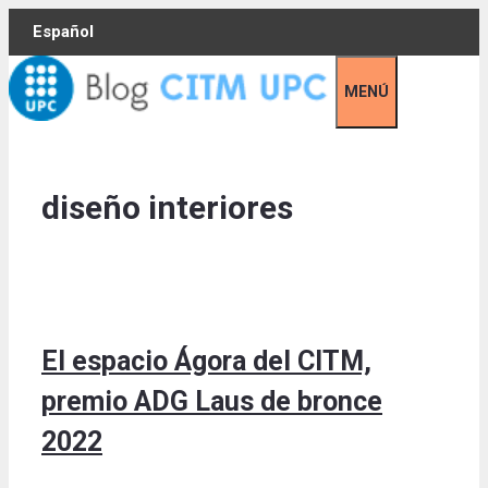
Skip
Español
to
content
MENÚ
diseño interiores
El espacio Ágora del CITM,
premio ADG Laus de bronce
2022