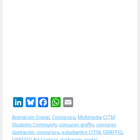
LinkedIn
Bluesky
Facebook
WhatsApp
Email
Categories
Tags
Animación Digital
,
Concursos
,
Multimedia
CITM
Students Community
,
concurso graffio
,
concurso
ilustración
,
concursos
,
estudiantes CITM
,
GRAFFIO
,
GRAFFIO Art Contest
,
ilustración digital