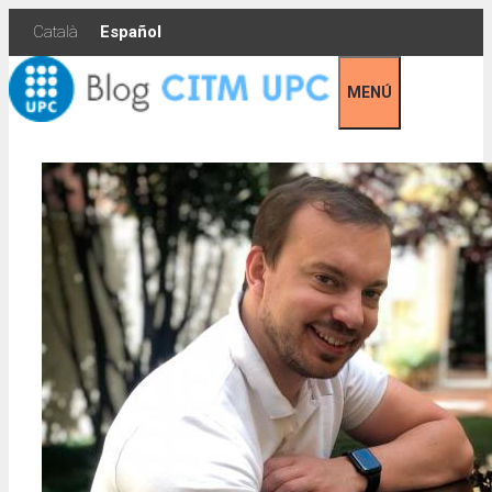
Skip
Català
Español
to
content
MENÚ