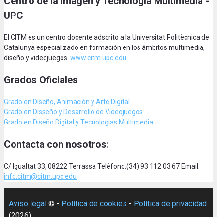
Centro de la Imagen y Tecnología Multimedia -
UPC
El CITM es un centro docente adscrito a la Universitat Politècnica de
Catalunya especializado en formación en los ámbitos multimedia,
diseño y videojuegos.
www.citm.upc.edu
Grados Oficiales
Grado en Diseño, Animación
y Arte Digital
Grado en Disseño y Desarrollo de Videojuegos
Grado en Diseño Digital y Tecnologias Multimedia
Contacta con nosotros:
C/ Igualtat 33, 08222 Terrassa Teléfono:(34) 93 112 03 67 Email:
info.citm@citm.upc.edu
Aviso legal
© -
Política de cookies
-
Política de privacidad
(2026)