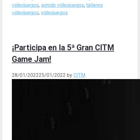
videojuegos
,
sonido videojuegos
,
talleres
videojuegos
,
videojuegos
¡Participa en la 5ª Gran CITM
Game Jam!
28/01/2022
25/01/2022
by
CITM