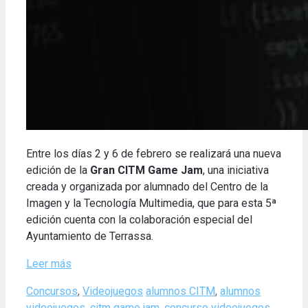
Entre los días 2 y 6 de febrero se realizará una nueva
edición de la
Gran
CITM Game Jam
, una iniciativa
creada y organizada por alumnado del Centro de la
Imagen y la Tecnología Multimedia, que para esta 5ª
edición cuenta con la colaboración especial del
Ayuntamiento de Terrassa.
Leer más
Categories
Tags
Concursos
,
Videojuegos
alumnos CITM
,
alumnos
videojuegos
,
citm game jam
,
concurso videojuegos
,