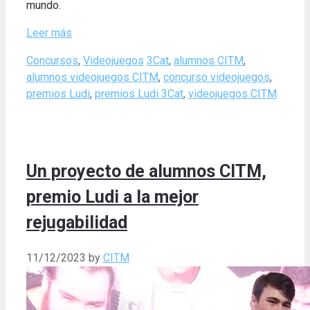
mundo.
Leer más
Categories
Tags
Concursos
,
Videojuegos
3Cat
,
alumnos CITM
,
alumnos videojuegos CITM
,
concurso videojuegos
,
premios Ludi
,
premios Ludi 3Cat
,
videojuegos CITM
Un proyecto de alumnos CITM,
premio Ludi a la mejor
rejugabilidad
11/12/2023
by
CITM