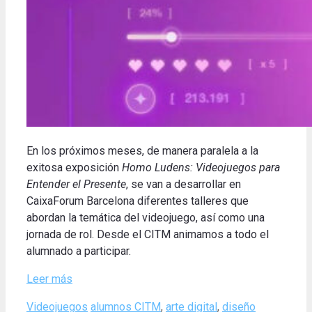
En los próximos meses, de manera paralela a la
exitosa exposición
Homo Ludens: Videojuegos para
Entender el Presente
, se van a desarrollar en
CaixaForum Barcelona diferentes talleres que
abordan la temática del videojuego, así como una
jornada de rol. Desde el CITM animamos a todo el
alumnado a participar.
Leer más
Categories
Tags
Videojuegos
alumnos CITM
,
arte digital
,
diseño