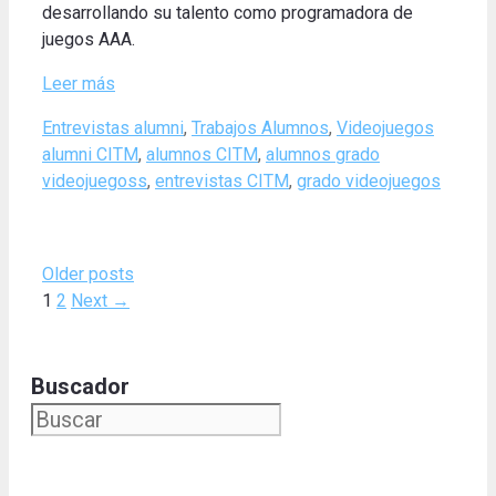
desarrollando su talento como programadora de
juegos AAA.
Leer más
Categories
Tags
Entrevistas alumni
,
Trabajos Alumnos
,
Videojuegos
alumni CITM
,
alumnos CITM
,
alumnos grado
videojuegoss
,
entrevistas CITM
,
grado videojuegos
Older posts
Page
Page
1
2
Next
→
Buscador