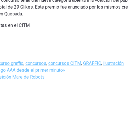
el concurso
tenía una
nueva categoría
abierta a la
votación
del púb
otal
de 29
Glikes
.
Este premio fue
anunciado
por los mismos
cr
én
Quesada
.
tas en el
CITM
.
urso graffio
,
concursos
,
concursos CITM
,
GRAFFIO
,
ilustración
uego AAA desde el primer minuto»
posición Mare de Robots