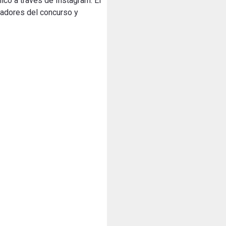
lico a través
de Instagram
.
El
eadores
del
concurso
y