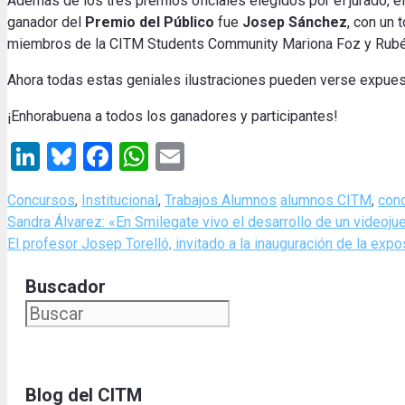
Además de los
tres
premios
oficiales
elegidos
por el jurado
, 
ganador
del
Premio del Público
fue
Josep
Sánchez
, con un t
miembros de la
CITM
Students
Community
Mariona
Foz
y Rub
Ahora
todas estas
geniales
ilustraciones
pueden
verse
expues
¡Enhorabuena
a todos los
ganadores
y participantes!
LinkedIn
Bluesky
Facebook
WhatsApp
Email
Categories
Tags
Concursos
,
Institucional
,
Trabajos Alumnos
alumnos CITM
,
conc
Sandra Álvarez: «En Smilegate vivo el desarrollo de un videoj
El profesor Josep Torelló, invitado a la inauguración de la ex
Buscador
Blog del CITM