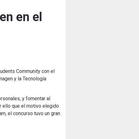
en en el
tudents
Community
con el
Imagen
y
la Tecnología
ersonales
,
y fomentar
al
 ello
que el motivo
elegido
ram
, el concurso
tuvo un
gran