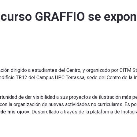
oncurso GRAFFIO se expon
ación
dirigido a estudiantes
del Centro
,
y organizado por
CITM
S
edificio
TR12
del Campus
UPC
Terrassa
,
sede del
Centro de
la 
rtunidad de
dar visibilidad
a sus
proyectos de ilustración
más
p
con la organización
de nuevas
actividades no
curriculares
.
Es por
 de mis
ojos»
.
Desarrollado
a través
de la plataforma
de Instag