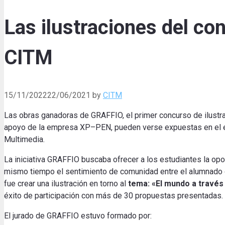
Las ilustraciones del c
CITM
15/11/2022
22/06/2021
by
CITM
Las obras
ganadoras
de
GRAFFIO
,
el primer
concurso de ilustr
apoyo
de la empresa
XP
–
PEN
,
pueden
verse
expuestas
en el
Multimedia
.
La iniciativa
GRAFFIO
buscaba
ofrecer a los estudiantes
la opo
mismo tiempo
el sentimiento
de comunidad
entre el alumnado
fue
crear una
ilustración
en torno al
tema
:
«
El mundo
a través
éxito
de participación
con más
de 30
propuestas
presentadas
.
El jurado de GRAFFIO estuvo formado por: