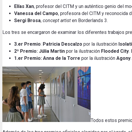
Elías Xan
, profesor del CITM y un auténtico genio del mod
Vanessa del Campo
, profesora del CITM y reconocida di
Sergi Brosa
,
concept artist
en Borderlands 3.
Los tres se
encargaron
de examinar los
diferentes trabajos
pr
3.er Premio
:
Patricia Descalzo
por la ilustración
Isolat
2º Premio: Júlia Martin
por la ilustración
Flooded City
.
1.er Premio: Anna de la Torre
por la ilustración
Agony
Todos estos
premi