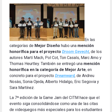
En las
categorías de
Mejor Diseño
hubo un
a
mención
honorífica para el proyecto
Droom Gevech
t
, de los
autores Martí Mach, Pol Cot, Ton Casals, Marc Amo y
Thomas Heurtley. También se entregó una
mención
honorífica en la categoría de Mejor Arte
, en
concreto para el proyecto
Dreamward
,
de Andreu
Nosàs, Sonia Ojeda, Alberto Hidalgo, Eric Segovia y
Sara Martínez.
La 7ª edición de la Game Jam del CITM hace que el
evento siga consolidándose como una de las citas
de videojuegos más especiales para los estudiantes