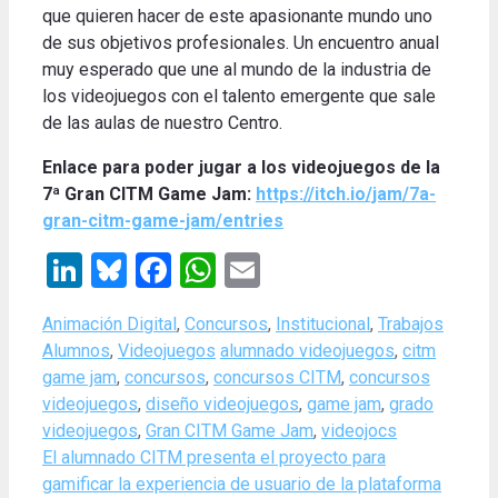
que quieren hacer de este apasionante mundo uno
de sus objetivos profesionales.
Un encuentro anual
muy esperado que une al mundo de la industria de
los videojuegos con el talento emergente que sale
de las aulas de nuestro Centro
.
Enlace para poder jugar a los videojuegos de la
7ª Gran CITM Game Jam:
https://itch.io/jam/7a-
gran-citm-game-jam/entries
LinkedIn
Bluesky
Facebook
WhatsApp
Email
Categories
Animación Digital
,
Concursos
,
Institucional
,
Trabajos
Tags
Alumnos
,
Videojuegos
alumnado videojuegos
,
citm
game jam
,
concursos
,
concursos CITM
,
concursos
videojuegos
,
diseño videojuegos
,
game jam
,
grado
videojuegos
,
Gran CITM Game Jam
,
videojocs
El alumnado CITM presenta el proyecto para
gamificar la experiencia de usuario de la plataforma