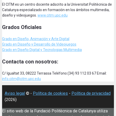
El CITM es un centro docente adscrito a la Universitat Politècnica de
Catalunya especializado en formación en los ámbitos multimedia,
diseño y videojuegos.
www.citm.upc.edu
Grados Oficiales
Grado en Diseño, Animación
y Arte Digital
Grado en Disseño y Desarrollo de Videojuegos
Grado en Diseño Digital y Tecnologias Multimedia
Contacta con nosotros:
C/ Igualtat 33, 08222 Terrassa Teléfono:(34) 93 112 03 67 Email:
info.citm@citm.upc.edu
Aviso legal
© -
Política de cookies
-
Política de privacidad
(2026)
El sitio web de la Fundació Politècnica de Catalunya utiliza