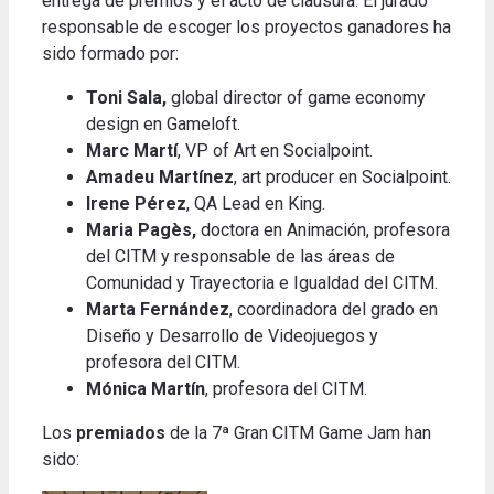
entrega de premios y el acto de clausura. El jurado
responsable de escoger los proyectos ganadores ha
sido formado por:
Toni Sala,
global director of game economy
design en Gameloft.
Marc Martí
, VP of Art en Socialpoint.
Amadeu Martínez
, art producer en Socialpoint.
Irene Pérez
, QA Lead en King.
Maria Pagès,
doctora en Animación, profesora
del CITM y responsable de las áreas de
Comunidad y Trayectoria e Igualdad del CITM.
Marta Fernández
, coordinadora del grado en
Diseño y Desarrollo de Videojuegos y
profesora del CITM.
Mónica Martín
, profesora del CITM.
Los
premiados
de la 7ª Gran CITM Game Jam han
sido
: