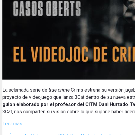
La aclamada serie de
true crime
Crims estrena su versión jugab
proyecto de videojuego que lanza 3Cat dentro de su nueva estr
guion elaborado por el profesor del CITM Dani Hurtado
.
Ta
3Cat, nos comparten su visión sobre lo que supone haber lide
Leer más