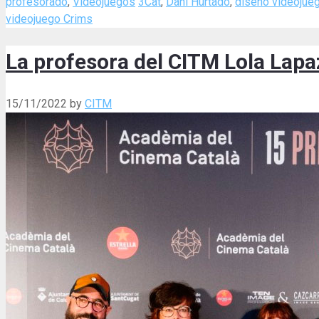
Categories
Tags
profesorado
,
Videojuegos
3Cat
,
Dani Hurtado
,
diseño videojue
videojuego Crims
La profesora del CITM Lola Lap
15/11/2022
by
CITM