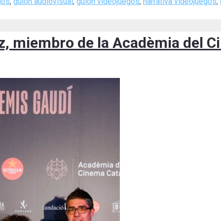
gos
,
guion audiovisual
,
guion videojuegos
,
narrativa videojuegos
,
az, miembro de la Acadèmia del C