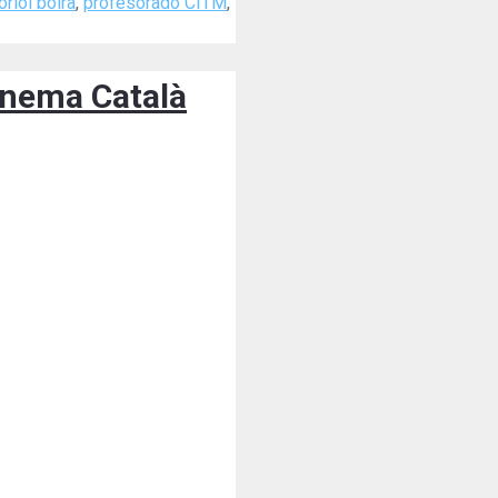
oriol boira
,
profesorado CITM
,
inema Català