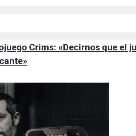
eojuego Crims: «Decirnos que el j
icante»