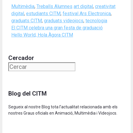
Categories
Tags
Multimèdia
,
Treballs Alumnes
art digital
,
creativitat
digital
,
estudiants CITM
,
festival Ars Electronica
,
graduats CITM
,
graduats videojocs
,
tecnologia
El CITM celebra una gran festa de graduació
Hello World, Hola Àgora CITM
Cercador
Blog del CITM
Segueix al nostre Blog tota l’actualitat relacionada amb els
nostres Graus oficials en Animació, Multimèdia i Videojocs.