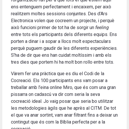
ens entenguem perfectament i encaixem, per això
realitzem moltes sessions conjuntes. Des d’Ars
Electronica volen que cocreem un projecte, i perquè
això funcioni primer de tot ha de sorgir un
feeling
entre tots els participants dels diferents equips. Ens
porten a dinar i a sopar a llocs molt espectaculars
perquè puguem gaudir de les diferents experiències.
S’ha de dir que ens han cuidat moltíssim i amb els
tres dies que portem hi ha molt bon rollo entre tots.
Vàrem fer una pràctica que es diu el Codi de la
Cocreació. Els 100 participants ens vam posar a
treballar amb l’eina online Miro, que és com una gran
pissarra on cadascú va dir com seria la seva
cocreació ideal. Jo vaig posar que seria bo utilitzar
les metodologies àgils que he après al CITM. De tot
el que va anar sortint, vam anar filtrant fins a deixar un
contingut que és com la Bíblia perfecta per a la
cocreació.