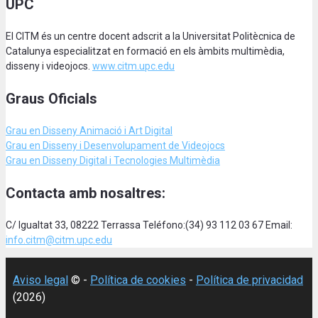
UPC
El CITM és un centre docent adscrit a la Universitat Politècnica de
Catalunya especialitzat en formació en els àmbits multimèdia,
disseny i videojocs.
www.citm.upc.edu
Graus Oficials
Grau en Disseny Animació
i Art Digital
Grau en Disseny i Desenvolupament de Videojocs
Grau en Disseny Digital i Tecnologies Multimèdia
Contacta amb nosaltres:
C/ Igualtat 33, 08222 Terrassa Teléfono:(34) 93 112 03 67 Email:
info.citm@citm.upc.edu
Aviso legal
© -
Política de cookies
-
Política de privacidad
(2026)