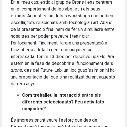
En el meu cas, estic al grup de Drons i ens centrem
en el comportament de les abelles i els seus
eixams. Aquest és un dels 5
workshops
que podíem
escollir, tots relacionats amb tecnologia i art. Abans
de la presentació final hem de fer un simulacre entre
nosaltres per poder preveure i tenir clar
l’enfocament. Finalment, farem una presentació a
Linz oberta a tota la gent que pugui estar
interessada. Tenim 13 dies per desenvolupar-lo. Ara
estem en la fase de descobrir el funcionament dels
drons
, des del Future-Lab, un lloc guapíssim on hi ha
una presentació del que s’ha realitzat durant aquests
darrers anys.
Com treballeu la interacció entre els
diferents seleccionats? Feu activitats
conjuntes?
És impressionant veure l’esforç que des de
l’organització fan per a què tots el que estem aquí