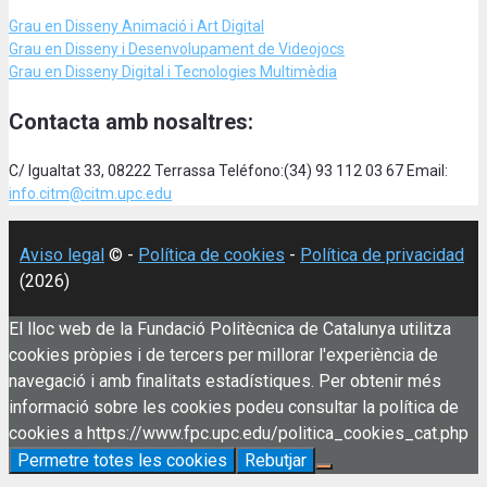
Grau en Disseny Animació
i Art Digital
Grau en Disseny i Desenvolupament de Videojocs
Grau en Disseny Digital i Tecnologies Multimèdia
Contacta amb nosaltres:
C/ Igualtat 33, 08222 Terrassa Teléfono:(34) 93 112 03 67 Email:
info.citm@citm.upc.edu
Aviso legal
© -
Política de cookies
-
Política de privacidad
(2026)
El lloc web de la Fundació Politècnica de Catalunya utilitza
cookies pròpies i de tercers per millorar l'experiència de
navegació i amb finalitats estadístiques. Per obtenir més
informació sobre les cookies podeu consultar la política de
cookies a https://www.fpc.upc.edu/politica_cookies_cat.php
Permetre totes les cookies
Rebutjar