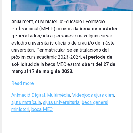
Anualment, el Ministeri d’Educació i Formació
Professional (MEFP) convoca la
beca de caràcter
general
adreçada a persones que vulguin cursar
estudis universitaris oficials de grau i/o de màster
universitari. Per matricular-se en titulacions del
pròxim curs acadèmic 2023-2024, el
període de
sol·licitud
de la beca MEC estarà
obert del
27 de
març al 17 de maig de 2023.
Read more
Categories
Tags
Animació Digital
,
Multimèdia
,
Videojocs
ajuts citm
,
ajuts matrícula
,
ajuts universitaris
,
beca general
ministeri
,
beca MEC