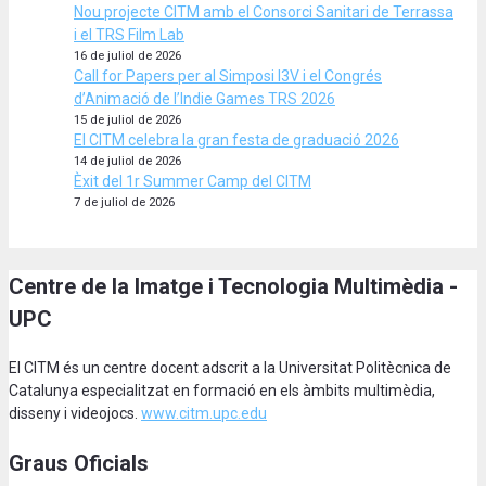
Nou projecte CITM amb el Consorci Sanitari de Terrassa
i el TRS Film Lab
16 de juliol de 2026
Call for Papers per al Simposi I3V i el Congrés
d’Animació de l’Indie Games TRS 2026
15 de juliol de 2026
El CITM celebra la gran festa de graduació 2026
14 de juliol de 2026
Èxit del 1r Summer Camp del CITM
7 de juliol de 2026
Centre de la Imatge i Tecnologia Multimèdia -
UPC
El CITM és un centre docent adscrit a la Universitat Politècnica de
Catalunya especialitzat en formació en els àmbits multimèdia,
disseny i videojocs.
www.citm.upc.edu
Graus Oficials