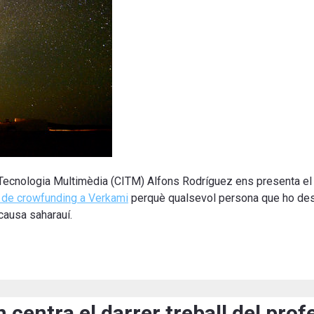
a Tecnologia Multimèdia (CITM) Alfons Rodríguez ens presenta el 
de crowfunding a Verkami
perquè qualsevol persona que ho des
 causa saharauí.
 centra el darrer treball del pro