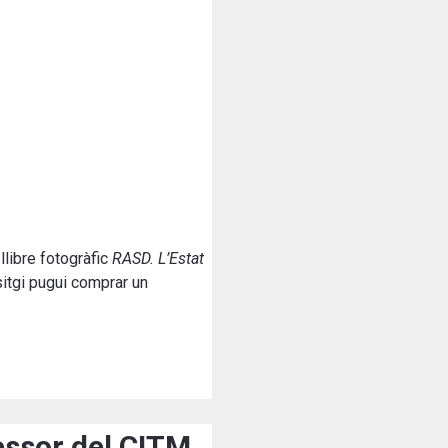
llibre fotogràfic
RASD. L’Estat
itgi pugui comprar un
fessor del CITM