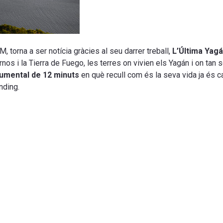
 torna a ser notícia gràcies al seu darrer treball,
L’Última Yag
rnos i la Tierra de Fuego, les terres on vivien els Yagán i on tan 
umental de 12 minuts
en què recull com és la seva vida ja és ca
nding.