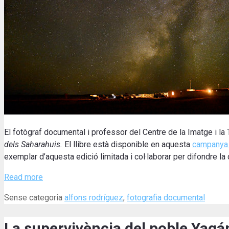
El fotògraf documental i professor del Centre de la Imatge i l
dels Saharahuis.
El llibre està disponible en aquesta
campanya 
exemplar d’aquesta edició limitada i col·laborar per difondre la
Read more
Categories
Tags
Sense categoria
alfons rodríguez
,
fotografia documental
La supervivència del poble Yagán