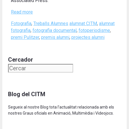
Associated Press.
Read more
Categories
Tags
Fotografia
,
Treballs Alumnes
alumnat CITM
,
alumnat
fotografia
,
fotografia documental
,
fotoperiodisme
,
premi Pulitzer
,
premis alumni
,
projectes alumni
Cercador
Blog del CITM
Segueix al nostre Blog tota l’actualitat relacionada amb els
nostres Graus oficials en Animació, Multimèdia i Videojocs.