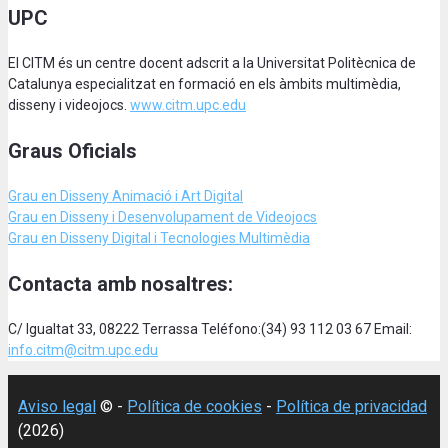
UPC
El CITM és un centre docent adscrit a la Universitat Politècnica de
Catalunya especialitzat en formació en els àmbits multimèdia,
disseny i videojocs.
www.citm.upc.edu
Graus Oficials
Grau en Disseny Animació
i Art Digital
Grau en Disseny i Desenvolupament de Videojocs
Grau en Disseny Digital i Tecnologies Multimèdia
Contacta amb nosaltres:
C/ Igualtat 33, 08222 Terrassa Teléfono:(34) 93 112 03 67 Email:
info.citm@citm.upc.edu
Aviso legal
© -
Política de cookies
-
Política de privacidad
(2026)