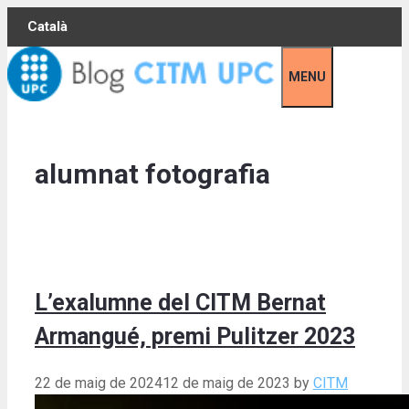
Skip
Català
to
content
MENU
alumnat fotografia
L’exalumne del CITM Bernat
Armangué, premi Pulitzer 2023
22 de maig de 2024
12 de maig de 2023
by
CITM